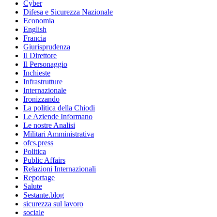
Cyber
Difesa e Sicurezza Nazionale
Economia
English
Francia
Giurisprudenza
Il Direttore
Il Personaggio
Inchieste
Infrastrutture
Internazionale
Ironizzando
La politica della Chiodi
Le Aziende Informano
Le nostre Analisi
Militari Amministrativa
ofcs.press
Politica
Public Affairs
Relazioni Internazionali
Reportage
Salute
Sestante.blog
sicurezza sul lavoro
sociale