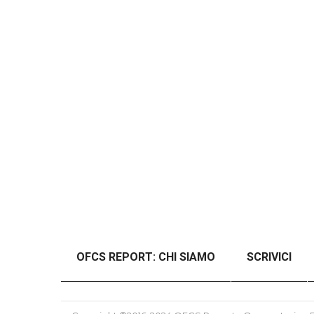
OFCS REPORT: CHI SIAMO
SCRIVICI
#46989 (SENZA TITOLO)
#48997 (SENZ