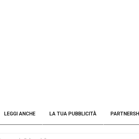
LEGGI ANCHE
LA TUA PUBBLICITÀ
PARTNERSH
A TITOLO)
ANALISI DEL CONFLITTO RUSSO-UCRAINO 