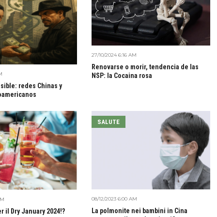
27/10/2024 6:16 AM
Renovarse o morir, tendencia de las
M
NSP: la Cocaina rosa
isible: redes Chinas y
noamericanos
SALUTE
08/12/2023 6:00 AM
AM
La polmonite nei bambini in Cina
er il Dry January 2024!?