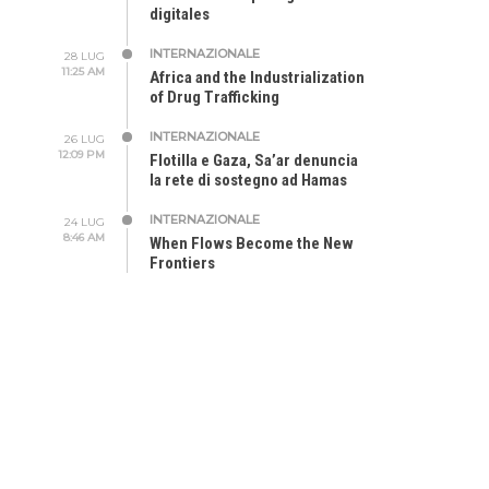
digitales
INTERNAZIONALE
28 LUG
11:25 AM
Africa and the Industrialization
of Drug Trafficking
INTERNAZIONALE
26 LUG
12:09 PM
Flotilla e Gaza, Sa’ar denuncia
la rete di sostegno ad Hamas
INTERNAZIONALE
24 LUG
8:46 AM
When Flows Become the New
Frontiers