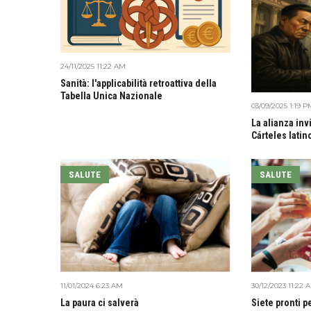
24/11/2025 11:22 AM
Sanità: l'applicabilità retroattiva della
Tabella Unica Nazionale
03/09/2025 1:19 P
La alianza inv
Cárteles lati
SALUTE
SALUTE
11/01/2024 6:23 AM
30/12/2023 11:22 
La paura ci salverà
Siete pronti p