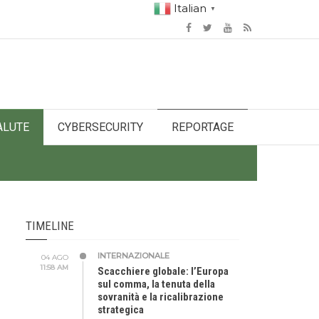
Italian
▼
ALUTE
CYBERSECURITY
REPORTAGE
TIMELINE
INTERNAZIONALE
04 AGO
11:58 AM
Scacchiere globale: l’Europa
sul comma, la tenuta della
sovranità e la ricalibrazione
strategica