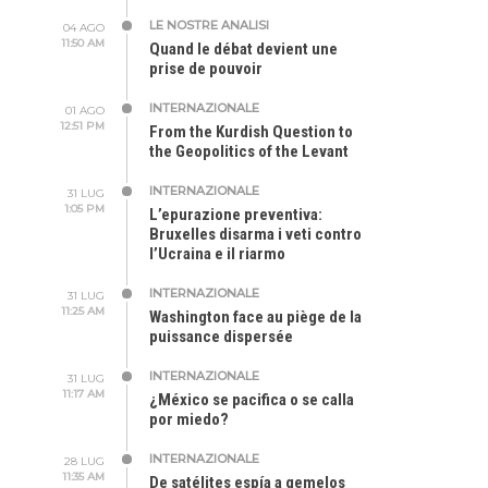
LE NOSTRE ANALISI
04 AGO
11:50 AM
Quand le débat devient une
prise de pouvoir
INTERNAZIONALE
01 AGO
12:51 PM
From the Kurdish Question to
the Geopolitics of the Levant
INTERNAZIONALE
31 LUG
1:05 PM
L’epurazione preventiva:
Bruxelles disarma i veti contro
l’Ucraina e il riarmo
INTERNAZIONALE
31 LUG
11:25 AM
Washington face au piège de la
puissance dispersée
INTERNAZIONALE
31 LUG
11:17 AM
¿México se pacifica o se calla
por miedo?
INTERNAZIONALE
28 LUG
11:35 AM
De satélites espía a gemelos