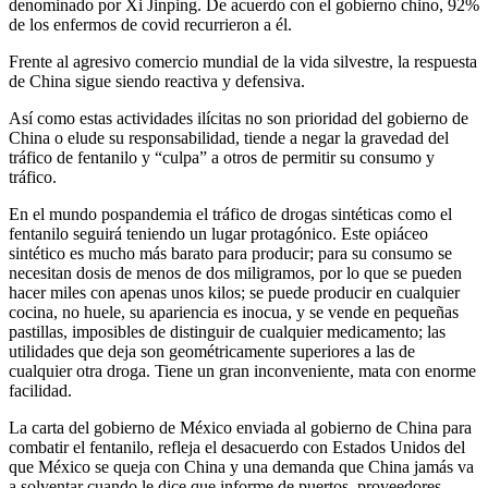
denominado por Xi Jinping. De acuerdo con el gobierno chino, 92%
de los enfermos de covid recurrieron a él.
Frente al agresivo comercio mundial de la vida silvestre, la respuesta
de China sigue siendo reactiva y defensiva.
Así como estas actividades ilícitas no son prioridad del gobierno de
China o elude su responsabilidad, tiende a negar la gravedad del
tráfico de fentanilo y “culpa” a otros de permitir su consumo y
tráfico.
En el mundo pospandemia el tráfico de drogas sintéticas como el
fentanilo seguirá teniendo un lugar protagónico. Este opiáceo
sintético es mucho más barato para producir; para su consumo se
necesitan dosis de menos de dos miligramos, por lo que se pueden
hacer miles con apenas unos kilos; se puede producir en cualquier
cocina, no huele, su apariencia es inocua, y se vende en pequeñas
pastillas, imposibles de distinguir de cualquier medicamento; las
utilidades que deja son geométricamente superiores a las de
cualquier otra droga. Tiene un gran inconveniente, mata con enorme
facilidad.
La carta del gobierno de México enviada al gobierno de China para
combatir el fentanilo, refleja el desacuerdo con Estados Unidos del
que México se queja con China y una demanda que China jamás va
a solventar cuando le dice que informe de puertos, proveedores,