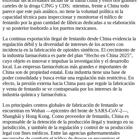
enfrentar las actividades ilícitas de la mafia china y estos dos grandes
carteles de la droga CJNG y CDS; mientras, frente a China todo
parece que este país asiático, no tiene la voluntad política ni la
capacidad técnica para inspeccionar y monitorear el tráfico de
fentanilo por la gran cantidad de fábricas dedicadas a su elaboración
y su posterior trasbordo a los puertos mexicanos.
La continua exportación ilegal de fentanilo desde China evidencia la
regulación débil y la diversidad de intereses de los actores con
incidencia en la fabricación de opioides sintéticos. El crecimiento de
la industria farmacéutica es parte del plan “Hecho en China 2025”,
cuyo objeto es innovar e impulsar la investigación y el desarrollo
local. Las empresas farmacéuticas más grandes e importantes de
China son de propiedad estatal. Esta industria tiene una base de
poder consolidada y busca evitar una regulación más restrictiva. En
efecto, la presión externa hacia China para que regule la fabricación
y venta de fentanilo se ve contrapesada por los intereses de la
industria química y farmacéutica.
Los principales centros globales de fabricación de fentanilo se
encuentran en Wuhan —epicentro del brote de SARS-CoV-2—,
Shanghái y Hong Kong. Como proveedor de fentanilo, China es
responsable de la detención de la producción ilegal y trasiego en su
jurisdicción, y también de la regulación y control de su producción
legal con fines médicos. Entre las agencias gubernamentales
encargadas de combatir el tráfico de drogas se encuentran el