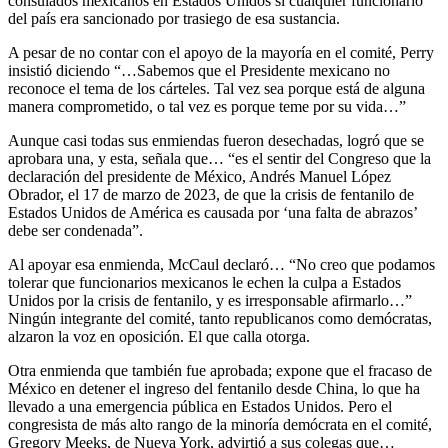
consulados mexicanos en Estados Unidos si cualquier funcionario
del país era sancionado por trasiego de esa sustancia.
A pesar de no contar con el apoyo de la mayoría en el comité, Perry
insistió diciendo “…Sabemos que el Presidente mexicano no
reconoce el tema de los cárteles. Tal vez sea porque está de alguna
manera comprometido, o tal vez es porque teme por su vida…”
Aunque casi todas sus enmiendas fueron desechadas, logró que se
aprobara una, y esta, señala que… “es el sentir del Congreso que la
declaración del presidente de México, Andrés Manuel López
Obrador, el 17 de marzo de 2023, de que la crisis de fentanilo de
Estados Unidos de América es causada por ‘una falta de abrazos’
debe ser condenada”.
Al apoyar esa enmienda, McCaul declaró… “No creo que podamos
tolerar que funcionarios mexicanos le echen la culpa a Estados
Unidos por la crisis de fentanilo, y es irresponsable afirmarlo…”
Ningún integrante del comité, tanto republicanos como demócratas,
alzaron la voz en oposición. El que calla otorga.
Otra enmienda que también fue aprobada; expone que el fracaso de
México en detener el ingreso del fentanilo desde China, lo que ha
llevado a una emergencia pública en Estados Unidos. Pero el
congresista de más alto rango de la minoría demócrata en el comité,
Gregory Meeks, de Nueva York, advirtió a sus colegas que…