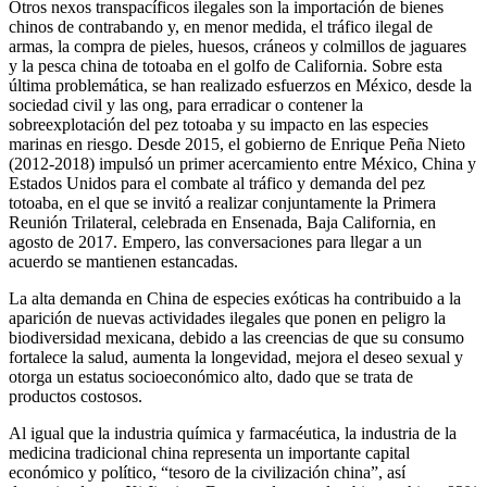
Otros nexos transpacíficos ilegales son la importación de bienes
chinos de contrabando y, en menor medida, el tráfico ilegal de
armas, la compra de pieles, huesos, cráneos y colmillos de jaguares
y la pesca china de totoaba en el golfo de California. Sobre esta
última problemática, se han realizado esfuerzos en México, desde la
sociedad civil y las ong, para erradicar o contener la
sobreexplotación del pez totoaba y su impacto en las especies
marinas en riesgo. Desde 2015, el gobierno de Enrique Peña Nieto
(2012-2018) impulsó un primer acercamiento entre México, China y
Estados Unidos para el combate al tráfico y demanda del pez
totoaba, en el que se invitó a realizar conjuntamente la Primera
Reunión Trilateral, celebrada en Ensenada, Baja California, en
agosto de 2017. Empero, las conversaciones para llegar a un
acuerdo se mantienen estancadas.
La alta demanda en China de especies exóticas ha contribuido a la
aparición de nuevas actividades ilegales que ponen en peligro la
biodiversidad mexicana, debido a las creencias de que su consumo
fortalece la salud, aumenta la longevidad, mejora el deseo sexual y
otorga un estatus socioeconómico alto, dado que se trata de
productos costosos.
Al igual que la industria química y farmacéutica, la industria de la
medicina tradicional china representa un importante capital
económico y político, “tesoro de la civilización china”, así