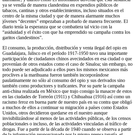
ya se vendía de manera clandestina en expendios públicos de
tabacos, cantinas y otros establecimientos, incluso situados en el
centro de la misma ciudad y que de manera alarmante muchos
jóvenes “decentes” empezaban a probarlo de manera frecuente. El
diario tenía la esperanza que se combatiera tal vicio con la
“asiduidad y el éxito con que ha emprendido su campaña contra los
garitos clandestinos”.
El consumo, la producción, distribución y venta ilegal del opio en
Guadalajara, Jalisco en el período 1917-1950 tuvo una importante
participación de ciudadanos chinos avecindados en esa ciudad o que
provenían de otros estados como el caso de Sinaloa; sin embargo, no
todo puede ser adjudicado a ellos pues los mismos mexicanos más
proclives a la marihuana fueron también incorporándose
paulatinamente no sólo al consumo del opio y sus derivados sino
también como productores y traficantes. Por su parte la campaña
anti-china realizada en México que trajo consigo la masacre de estos
en las ciudades de Torreón (1911) y Chihuahua (1916) así como un
racismo feroz en buena parte de nuestro país en su contra que obligó
a muchos de ellos a continuar su migración a países como Estados
Unidos, otros decidieron quedarse en el nuestro aunque
invisibilizándose al menos de las actividades públicas, de los censos
poblacionales o incluso, de las actividades vinculadas al tráfico de
drogas. Fue a partir de la década de 1940 cuando se observa a partir
de la información proporcionada por la misma prensa tapatía, el