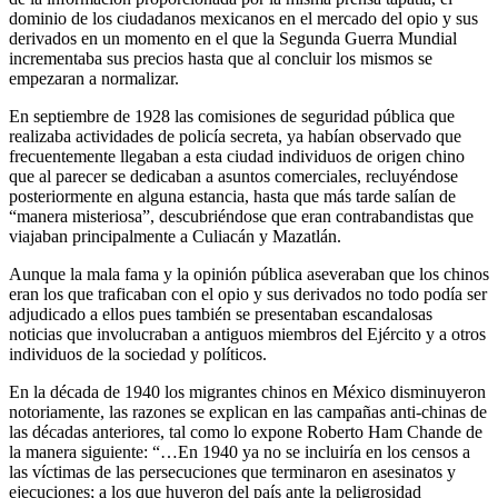
dominio de los ciudadanos mexicanos en el mercado del opio y sus
derivados en un momento en el que la Segunda Guerra Mundial
incrementaba sus precios hasta que al concluir los mismos se
empezaran a normalizar.
En septiembre de 1928 las comisiones de seguridad pública que
realizaba actividades de policía secreta, ya habían observado que
frecuentemente llegaban a esta ciudad individuos de origen chino
que al parecer se dedicaban a asuntos comerciales, recluyéndose
posteriormente en alguna estancia, hasta que más tarde salían de
“manera misteriosa”, descubriéndose que eran contrabandistas que
viajaban principalmente a Culiacán y Mazatlán.
Aunque la mala fama y la opinión pública aseveraban que los chinos
eran los que traficaban con el opio y sus derivados no todo podía ser
adjudicado a ellos pues también se presentaban escandalosas
noticias que involucraban a antiguos miembros del Ejército y a otros
individuos de la sociedad y políticos.
En la década de 1940 los migrantes chinos en México disminuyeron
notoriamente, las razones se explican en las campañas anti-chinas de
las décadas anteriores, tal como lo expone Roberto Ham Chande de
la manera siguiente: “…En 1940 ya no se incluiría en los censos a
las víctimas de las persecuciones que terminaron en asesinatos y
ejecuciones; a los que huyeron del país ante la peligrosidad