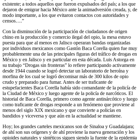
existente; a todos aquellos que fueron expulsados del país; a los que
dejaron de emigrar hacia México ante la animadversión creada, y, de
modo importante, a los que evitaron contactos con autoridades y
censos….”
Con la disminución de la participación de ciudadanos de origen
chino en la producción y comercio ilegal del opio, la mesa estuvo
puesta para que al menos en Jalisco operaran bandas organizadas
por individuos mexicanos como Gastón Baca Corella quien fue muy
probablemente una de las principales figuras del tráfico de drogas en
México y en Jalisco y en particular en esta década. Luis Astorga en
su trabajo “Drogas sin fronteras” lo refiere participando activamente
desde 1944 cuando se logró detectar un laboratorio de heroína y
morfina de los cual se logró decomisar más de 300 kilos de opio
crudo y preparado para fumar. Antes de ser traficante de
estupefacientes Baca Corella había sido comandante de la policía de
la Ciudad de México y luego agente de la policía de narcóticos. El
historial de Baca Corella, primero como agente antinárcótico y luego
como traficante de drogas responde a un fenómeno que proviene al
menos del siglo XIX mexicano y que convierte a policías en
bandidos y viceversa y que aún en la actualidad se mantiene.
Hoy; los grandes carteles mexicanos son de Sinaloa y Guadalajara;
de ahí son sus orígenes y de ahí proviene la nueva generación y los
opioides naturales y sintéticos siguen siendo la fuente de la epidemia