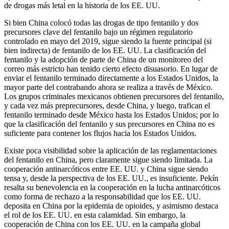
de drogas más letal en la historia de los EE. UU.
Si bien China colocó todas las drogas de tipo fentanilo y dos
precursores clave del fentanilo bajo un régimen regulatorio
controlado en mayo del 2019, sigue siendo la fuente principal (si
bien indirecta) de fentanilo de los EE. UU. La clasificación del
fentanilo y la adopción de parte de China de un monitoreo del
correo más estricto han tenido cierto efecto disuasorio. En lugar de
enviar el fentanilo terminado directamente a los Estados Unidos, la
mayor parte del contrabando ahora se realiza a través de México.
Los grupos criminales mexicanos obtienen precursores del fentanilo,
y cada vez más preprecursores, desde China, y luego, trafican el
fentanilo terminado desde México hasta los Estados Unidos; por lo
que la clasificación del fentanilo y sus precursores en China no es
suficiente para contener los flujos hacia los Estados Unidos.
Existe poca visibilidad sobre la aplicación de las reglamentaciones
del fentanilo en China, pero claramente sigue siendo limitada. La
cooperación antinarcóticos entre EE. UU. y China sigue siendo
tensa y, desde la perspectiva de los EE. UU., es insuficiente. Pekín
resalta su benevolencia en la cooperación en la lucha antinarcóticos
como forma de rechazo a la responsabilidad que los EE. UU.
deposita en China por la epidemia de opioides, y asimismo destaca
el rol de los EE. UU. en esta calamidad. Sin embargo, la
cooperación de China con los EE. UU. en la campaña global