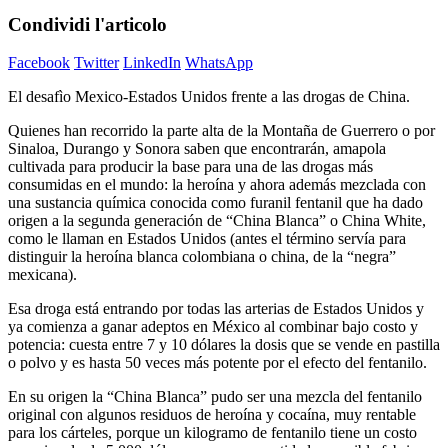
Condividi l'articolo
Facebook
Twitter
LinkedIn
WhatsApp
El desafìo Mexico-Estados Unidos frente a las drogas de China.
Quienes han recorrido la parte alta de la Montaña de Guerrero o por
Sinaloa, Durango y Sonora saben que encontrarán, amapola
cultivada para producir la base para una de las drogas más
consumidas en el mundo: la heroína y ahora además mezclada con
una sustancia química conocida como furanil fentanil que ha dado
origen a la segunda generación de “China Blanca” o China White,
como le llaman en Estados Unidos (antes el término servía para
distinguir la heroína blanca colombiana o china, de la “negra”
mexicana).
Esa droga está entrando por todas las arterias de Estados Unidos y
ya comienza a ganar adeptos en México al combinar bajo costo y
potencia: cuesta entre 7 y 10 dólares la dosis que se vende en pastilla
o polvo y es hasta 50 veces más potente por el efecto del fentanilo.
En su origen la “China Blanca” pudo ser una mezcla del fentanilo
original con algunos residuos de heroína y cocaína, muy rentable
para los cárteles, porque un kilogramo de fentanilo tiene un costo