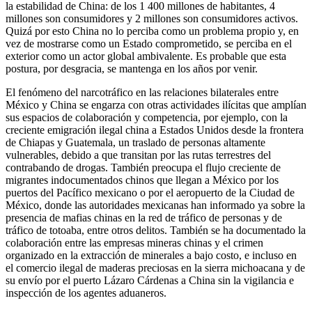
la estabilidad de China: de los 1 400 millones de habitantes, 4
millones son consumidores y 2 millones son consumidores activos.
Quizá por esto China no lo perciba como un problema propio y, en
vez de mostrarse como un Estado comprometido, se perciba en el
exterior como un actor global ambivalente. Es probable que esta
postura, por desgracia, se mantenga en los años por venir.
El fenómeno del narcotráfico en las relaciones bilaterales entre
México y China se engarza con otras actividades ilícitas que amplían
sus espacios de colaboración y competencia, por ejemplo, con la
creciente emigración ilegal china a Estados Unidos desde la frontera
de Chiapas y Guatemala, un traslado de personas altamente
vulnerables, debido a que transitan por las rutas terrestres del
contrabando de drogas. También preocupa el flujo creciente de
migrantes indocumentados chinos que llegan a México por los
puertos del Pacífico mexicano o por el aeropuerto de la Ciudad de
México, donde las autoridades mexicanas han informado ya sobre la
presencia de mafias chinas en la red de tráfico de personas y de
tráfico de totoaba, entre otros delitos. También se ha documentado la
colaboración entre las empresas mineras chinas y el crimen
organizado en la extracción de minerales a bajo costo, e incluso en
el comercio ilegal de maderas preciosas en la sierra michoacana y de
su envío por el puerto Lázaro Cárdenas a China sin la vigilancia e
inspección de los agentes aduaneros.