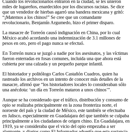
Cuando los revolucionarios entraron en la ciudad, se les unieron
miles de lugareños, enardecidos por los discursos racistas. Se dice
que un vendedor de hierbas agarró una bandera mexicana y gritó:
“¡Matemos a los chinos!” Se cree que un comandante
revolucionario, Benjamín Argumedo, hizo el primer disparo.
La masacre de Torreón causó indignación en China, por lo cual
México acabó acordando una indemnización de 3.1 millones de
pesos en oro, pero el pago nunca se efectuó.
En Torreón nunca se juzgó a nadie por los asesinatos, y las víctimas
fueron enterradas en fosas comunes, incluida una que ahora está
cubierta por una calzada y un pequeño parque infantil.
El historiador y politólogo Carlos Castañón Cuadros, quien ha
rastreado los archivos en un intento de conocer más detalles de la
masacre, afirmó que “los historiadores locales lo consideraban sólo
una anécdota: ‘un día en Torreón mataron a unos chinos’”.
Aunque se ha considerado que el tráfico, distribución y consumo de
opio se realizaba principalmente en la zona fronteriza norte, el
noroeste del país y la ciudad de México, este también se efectuaba
en Jalisco, especialmente en Guadalajara del que también se culpaba
principalmente a los ciudadanos de origen chino. En Guadalajara, en
1919, ya se consideraba que el vicio del opio empezaba a ser
alarmante, y diarios como El Informador advertía que esta sustancia