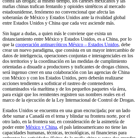
contra las drogas; al mismo tiempo, los cárteles mexicanos y las
mafias chinas trafican fentanilo y opioides sintéticos al mercado
estadounidense, fenómeno no convencional que afecta las
soberanías de México y Estados Unidos ante la rivalidad global
entre Estados Unidos y China que cada vez asciende más.
Sin lugar a dudas, a quien más le conviene que exista un
distanciamiento entre México y Estados Unidos, es a China, por lo
que la
cooperación antinarcóticos México – Estados Unidos
, debe
crear un nuevo paradigma, que consista en un mayor intercambio de
datos de inteligencia, operaciones conjuntas e interagenciales en los
dos territorios y la coordinación en las medidas de cumplimiento
orientadas a disuadir a productores y traficantes de drogas chinos,
será ingenuo creer en una colaboración con las agencias de China
con México y con los Estados Unidos, pero deberán realizarse
acciones tendientes a sofisticar el rastreo de contenedores
contaminados vía marítima y de los pequeños paquetes vía área,
para exigir que los remitentes registren sus nombres reales en el
marco de la ejecución de la Ley Internacional de Control de Drogas.
Estados Unidos se encuentra en una gran encrucijada; por un lado
debe sumar a Canadá en el tema y blindar su frontera norte, por el
otro lado, en la frontera sur, en consideración de la asimetría de
poder entre
México y China
, el país latinoamericano no tiene las
capacidades humanas, técnicas, tecnológicas, ni financieras para