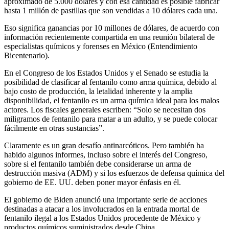
aproximado de 5.000 dólares y con esa cantidad es posible fabricar
hasta 1 millón de pastillas que son vendidas a 10 dólares cada una.
Eso significa ganancias por 10 millones de dólares, de acuerdo con
información recientemente compartida en una reunión bilateral de
especialistas químicos y forenses en México (Entendimiento
Bicentenario).
En el Congreso de los Estados Unidos y el Senado se estudia la
posibilidad de clasificar al fentanilo como arma química, debido al
bajo costo de producción, la letalidad inherente y la amplia
disponibilidad, el fentanilo es un arma química ideal para los malos
actores. Los fiscales generales escriben: “Solo se necesitan dos
miligramos de fentanilo para matar a un adulto, y se puede colocar
fácilmente en otras sustancias”.
Claramente es un gran desafío antinarcóticos. Pero también ha
habido algunos informes, incluso sobre el interés del Congreso,
sobre si el fentanilo también debe considerarse un arma de
destrucción masiva (ADM) y si los esfuerzos de defensa química del
gobierno de EE. UU. deben poner mayor énfasis en él.
El gobierno de Biden anunció una importante serie de acciones
destinadas a atacar a los involucrados en la entrada mortal de
fentanilo ilegal a los Estados Unidos procedente de México y
productos químicos suministrados desde China.