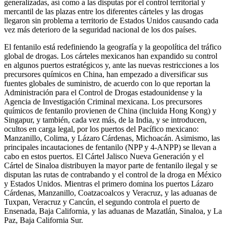
generalizadas, así como a las disputas por el control territorial y
mercantil de las plazas entre los diferentes cárteles y las drogas
llegaron sin problema a territorio de Estados Unidos causando cada
vez más deterioro de la seguridad nacional de los dos países.
El fentanilo está redefiniendo la geografía y la geopolítica del tráfico
global de drogas. Los cárteles mexicanos han expandido su control
en algunos puertos estratégicos y, ante las nuevas restricciones a los
precursores químicos en China, han empezado a diversificar sus
fuentes globales de suministro, de acuerdo con lo que reportan la
Administración para el Control de Drogas estadounidense y la
Agencia de Investigación Criminal mexicana. Los precursores
químicos de fentanilo provienen de China (incluida Hong Kong) y
Singapur, y también, cada vez más, de la India, y se introducen,
ocultos en carga legal, por los puertos del Pacífico mexicano:
Manzanillo, Colima, y Lázaro Cárdenas, Michoacán. Asimismo, las
principales incautaciones de fentanilo (NPP y 4-ANPP) se llevan a
cabo en estos puertos. El Cártel Jalisco Nueva Generación y el
Cártel de Sinaloa distribuyen la mayor parte de fentanilo ilegal y se
disputan las rutas de contrabando y el control de la droga en México
y Estados Unidos. Mientras el primero domina los puertos Lázaro
Cárdenas, Manzanillo, Coatzacoalcos y Veracruz, y las aduanas de
Tuxpan, Veracruz y Cancún, el segundo controla el puerto de
Ensenada, Baja California, y las aduanas de Mazatlán, Sinaloa, y La
Paz, Baja California Sur.