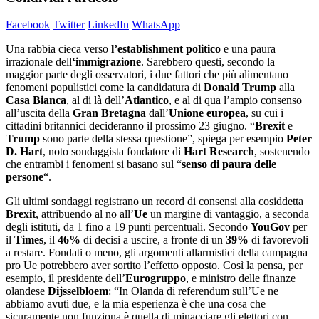
Facebook
Twitter
LinkedIn
WhatsApp
Una rabbia cieca verso
l’establishment politico
e una paura
irrazionale dell
‘immigrazione
. Sarebbero questi, secondo la
maggior parte degli osservatori, i due fattori che più alimentano
fenomeni populistici come la candidatura di
Donald Trump
alla
Casa Bianca
, al di là dell’
Atlantico
, e al di qua l’ampio consenso
all’uscita della
Gran Bretagna
dall’
Unione europea
, su cui i
cittadini britannici decideranno il prossimo 23 giugno. “
Brexit
e
Trump
sono parte della stessa questione”, spiega per esempio
Peter
D. Hart
, noto sondaggista fondatore di
Hart Research
, sostenendo
che entrambi i fenomeni si basano sul “
senso di paura delle
persone
“.
Gli ultimi sondaggi registrano un record di consensi alla cosiddetta
Brexit
, attribuendo al no all’
Ue
un margine di vantaggio, a seconda
degli istituti, da 1 fino a 19 punti percentuali. Secondo
YouGov
per
il
Times
, il
46%
di decisi a uscire, a fronte di un
39%
di favorevoli
a restare. Fondati o meno, gli argomenti allarmistici della campagna
pro Ue potrebbero aver sortito l’effetto opposto. Così la pensa, per
esempio, il presidente dell’
Eurogruppo
, e ministro delle finanze
olandese
Dijsselbloem
: “In Olanda di referendum sull’Ue ne
abbiamo avuti due, e la mia esperienza è che una cosa che
sicuramente non funziona è quella di minacciare gli elettori con