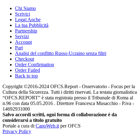
Chi Siamo
Scrivici
Leggi Anche
La tua Pubblicità
Partnership
Servizi
Account
Part
Analisi del conflitto Russo-Ucraino senza filtri
Checkout
Order Confirmation
Order Failed
Back to top
Copyright ©2016-2024 OFCS.Report - Osservatorio - Focus per la
Cultura della Sicurezza. Tutti i diritti riservati. La testata giornalistica
“OFCS.REPORT” è stata registrata presso il Tribunale di Roma al
n.96 con data 05.05.2016 . Direttore Francesca Musacchio - P.iva -
14692931000
Salvo accordi scritti, ogni forma di collaborazione è da
considerarsi a titolo gratuito
Portale a cura di
CapoWeb.it
per OFCS
Privacy Policy