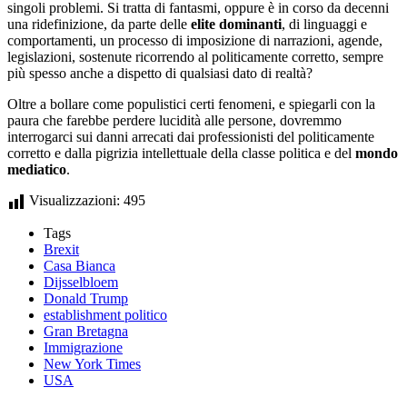
singoli problemi. Si tratta di fantasmi, oppure è in corso da decenni
una ridefinizione, da parte delle
elite dominanti
, di linguaggi e
comportamenti, un processo di imposizione di narrazioni, agende,
legislazioni, sostenute ricorrendo al politicamente corretto, sempre
più spesso anche a dispetto di qualsiasi dato di realtà?
Oltre a bollare come populistici certi fenomeni, e spiegarli con la
paura che farebbe perdere lucidità alle persone, dovremmo
interrogarci sui danni arrecati dai professionisti del politicamente
corretto e dalla pigrizia intellettuale della classe politica e del
mondo
mediatico
.
Visualizzazioni:
495
Tags
Brexit
Casa Bianca
Dijsselbloem
Donald Trump
establishment politico
Gran Bretagna
Immigrazione
New York Times
USA