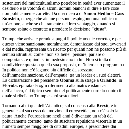
sostenitori del multiculturalismo potrebbe in realtà aver aumentato il
desiderio e la volontà di alcuni uomini bianchi di dire e fare cose
non politicamente corrette. Da una ricerca di
Simon Hedlin
e
Cass
Sunstein
, emerge che alcune persone respingono una politica o
un’azione, anche se chiaramente nel loro vantaggio, quando si
sentono spinte o costrette a prendere la decisione “giusta”.
Trump, che arriva e prende a pugni il politicamente corretto, e per
questo viene sanzionato moralmente, demonizzato dai suoi avversari
e dai media, rappresenta un riscatto per quanti non ne possono più di
sentirsi istruiti su come “non sta bene” pensare, parlare o
comportarsi, e quindi si immedesimano in lui. Non si tratta di
condividere questa o quella sua proposta, o l’intero suo programma.
In politica non c’è legame più difficile da spezzare
dell’immedesimazione, dell’empatia, tra un leader e i suoi elettori.
La dichiarazione del presidente
Obama
sulla strage a
Orlando
, in
Florida
, epurata da ogni riferimento alla matrice islamica
dell’attacco, è il tipico esempio del politicamente corretto contro il
quale si ribellano Trump e suoi sostenitori.
Tornando al di qua dell’Atlantico, sul consenso alla
Brexit
, e in
generale sul successo dei movimenti euroscettici, non c’è solo la
paura. Anche l’europeismo negli anni è diventato un tabù del
politicamente corretto, tanto da suscitare repulsione viscerale in un
numero sempre maggiore di cittadini europei, a prescindere dai