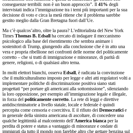
conseguenze terribili: non è un buon approccio”. Il
41%
degli
intervistati indica l’immigrazione tra i temi più importanti per la sua
decisione di voto e circa la metà ritiene che il problema sarebbe
gestito meglio dalla Gran Bretagna fuori dall’Ue.
Ma c’è qualcos’altro, oltre la paura? L’editorialista del New York
Times
Thomas B. Edsall
ha cercato di indagare il meccanismo
psicologico alla base del risentimento che sembra animare i
sostenitori di Trump, giungendo alla conclusione che è in atto una
vera e propria ribellione nei confronti delle norme del politicamente
corretto – che si tratti di immigrazione e minoranze, di parità di
genere, religioni, o di qualsiasi altro tema.
In molti elettori bianchi, osserva
Edsall
, è radicata la convinzione
che il multiculturalismo imposto per legge e altri atti regolatori volti a
implementare politiche di discriminazione positiva siano stati
progettati “per portare gli americani alla sottomissione”, silenziando
la loro opposizione, per esempio all’immigrazione legale e illegale,
in forza del
politicamente corretto
. La rete di leggi e direttive
antidiscriminatorie a livello statale, locale e federale è quindi
percepita come censoria e coercitiva. E il rifiuto dei
Democratici
e
in generale della sinistra americana di ascoltare, di concedere una
qualche legittimità al malcontento dell’
America bianca
per la
perdita di potere e status a vantaggio di minoranze e ondate di
immigrati da tutto il mondo non farebbe altro che gettare benzina sul