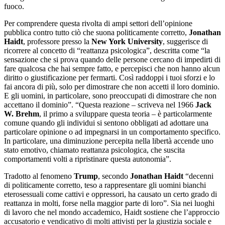
fuoco.
Per comprendere questa rivolta di ampi settori dell’opinione
pubblica contro tutto ciò che suona politicamente corretto,
Jonathan
Haidt
, professore presso la
New York University
, suggerisce di
ricorrere al concetto di “reattanza psicologica”, descritta come “la
sensazione che si prova quando delle persone cercano di impedirti di
fare qualcosa che hai sempre fatto, e percepisci che non hanno alcun
diritto o giustificazione per fermarti. Così raddoppi i tuoi sforzi e lo
fai ancora di più, solo per dimostrare che non accetti il loro dominio.
E gli uomini, in particolare, sono preoccupati di dimostrare che non
accettano il dominio”. “Questa reazione – scriveva nel 1966
Jack
W. Brehm
, il primo a sviluppare questa teoria – è particolarmente
comune quando gli individui si sentono obbligati ad adottare una
particolare opinione o ad impegnarsi in un comportamento specifico.
In particolare, una diminuzione percepita nella libertà accende uno
stato emotivo, chiamato reattanza psicologica, che suscita
comportamenti volti a ripristinare questa autonomia”.
Tradotto al fenomeno
Trump
, secondo
Jonathan Haidt
“decenni
di politicamente corretto, teso a rappresentare gli uomini bianchi
eterosessuali come cattivi e oppressori, ha causato un certo grado di
reattanza in molti, forse nella maggior parte di loro”. Sia nei luoghi
di lavoro che nel mondo accademico, Haidt sostiene che l’approccio
accusatorio e vendicativo di molti attivisti per la giustizia sociale e