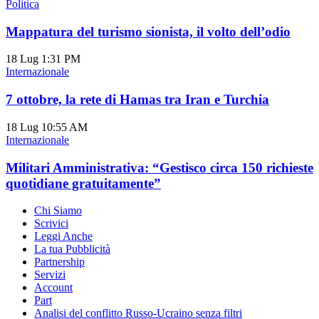
Politica
Mappatura del turismo sionista, il volto dell’odio
18 Lug
1:31 PM
Internazionale
7 ottobre, la rete di Hamas tra Iran e Turchia
18 Lug
10:55 AM
Internazionale
Militari Amministrativa: “Gestisco circa 150 richieste
quotidiane gratuitamente”
Chi Siamo
Scrivici
Leggi Anche
La tua Pubblicità
Partnership
Servizi
Account
Part
Analisi del conflitto Russo-Ucraino senza filtri