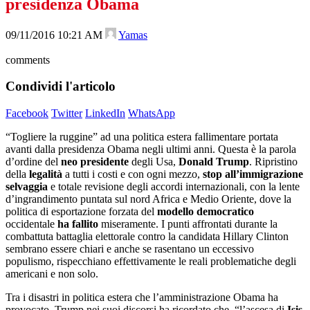
presidenza Obama
09/11/2016 10:21 AM
Yamas
comments
Condividi l'articolo
Facebook
Twitter
LinkedIn
WhatsApp
“Togliere la ruggine” ad una politica estera fallimentare portata
avanti dalla presidenza Obama negli ultimi anni. Questa è la parola
d’ordine del
neo presidente
degli Usa,
Donald Trump
. Ripristino
della
legalità
a tutti i costi e con ogni mezzo,
stop all’immigrazione
selvaggia
e totale revisione degli accordi internazionali, con la lente
d’ingrandimento puntata sul nord Africa e Medio Oriente, dove la
politica di esportazione forzata del
modello democratico
occidentale
ha fallito
miseramente. I punti affrontati durante la
combattuta battaglia elettorale contro la candidata Hillary Clinton
sembrano essere chiari e anche se rasentano un eccessivo
populismo, rispecchiano effettivamente le reali problematiche degli
americani e non solo.
Tra i disastri in politica estera che l’amministrazione Obama ha
provocato, Trump nei suoi discorsi ha ricordato che “l’ascesa di
Isis