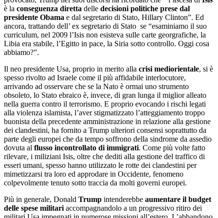
è la
conseguenza diretta
delle
decisioni politiche prese dal
presidente Obama
e dal segretario di Stato, Hillary Clinton”. Ed
ancora, trattando dell’ ex segretario di Stato se “esaminiamo il suo
curriculum, nel 2009 l’Isis non esisteva sulle carte georgrafiche, la
Libia era stabile, l’Egitto in pace, la Siria sotto controllo. Oggi cosa
abbiamo?”.
Il neo presidente Usa, proprio in merito alla
crisi mediorientale
, si è
spesso rivolto ad Israele come il più affidabile interlocutore,
arrivando ad osservare che se la Nato è ormai uno strumento
obsoleto, lo Stato ebraico è, invece, di gran lunga il miglior alleato
nella guerra contro il terrorismo. E proprio evocando i rischi legati
alla violenza islamista, l’aver stigmatizzato l’atteggiamento troppo
buonista della precedente amministrazione in relazione alla gestione
dei clandestini, ha fornito a Trump ulteriori consensi soprattutto da
parte degli europei che da tempo soffrono della sindrome da assedio
dovuta al
flusso incontrollato di immigrati
. Come più volte fatto
rilevare, i miliziani Isis, oltre che dediti alla gestione del traffico di
esseri umani, spesso hanno utilizzato le rotte dei clandestini per
mimetizzarsi tra loro ed approdare in Occidente, fenomeno
colpevolmente tenuto sotto traccia da molti governi europei.
Più in generale, Donald
Trump
intenderebbe
aumentare il budget
delle spese militari
accompagnandolo a un progressivo ritiro dei
militari Usa impegnati in numerose missioni all’estero. L’abbandono