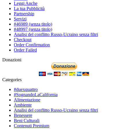
Leggi Anche
La tua Pubblicità
Partnership
Servizi
#46989 (senza titolo)
#48997 (senza titolo)
Analisi del conflitto Russo-Ucraino senza filtri
Checkout
Order Confirmation
Order Failed
Donazioni
Categories
#duexquattro
#SognandoLaCalifornia
Alimentazione
Ambiente
Analisi del conflitto Russo-Ucraino senza filtri
Benessere
Beni Culturali
Contenuti Premium