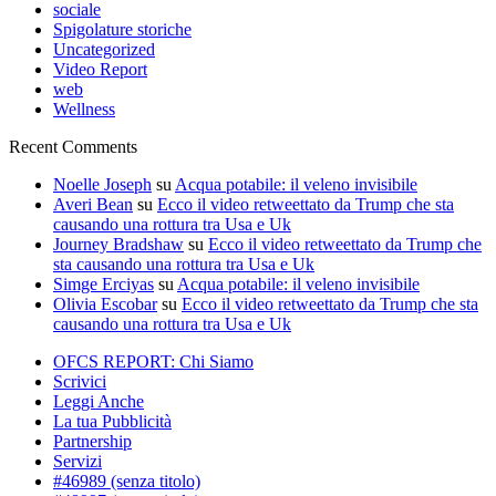
sociale
Spigolature storiche
Uncategorized
Video Report
web
Wellness
Recent Comments
Noelle Joseph
su
Acqua potabile: il veleno invisibile
Averi Bean
su
Ecco il video retweettato da Trump che sta
causando una rottura tra Usa e Uk
Journey Bradshaw
su
Ecco il video retweettato da Trump che
sta causando una rottura tra Usa e Uk
Simge Erciyas
su
Acqua potabile: il veleno invisibile
Olivia Escobar
su
Ecco il video retweettato da Trump che sta
causando una rottura tra Usa e Uk
OFCS REPORT: Chi Siamo
Scrivici
Leggi Anche
La tua Pubblicità
Partnership
Servizi
#46989 (senza titolo)