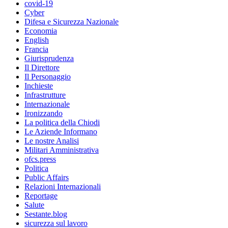
covid-19
Cyber
Difesa e Sicurezza Nazionale
Economia
English
Francia
Giurisprudenza
Il Direttore
Il Personaggio
Inchieste
Infrastrutture
Internazionale
Ironizzando
La politica della Chiodi
Le Aziende Informano
Le nostre Analisi
Militari Amministrativa
ofcs.press
Politica
Public Affairs
Relazioni Internazionali
Reportage
Salute
Sestante.blog
sicurezza sul lavoro