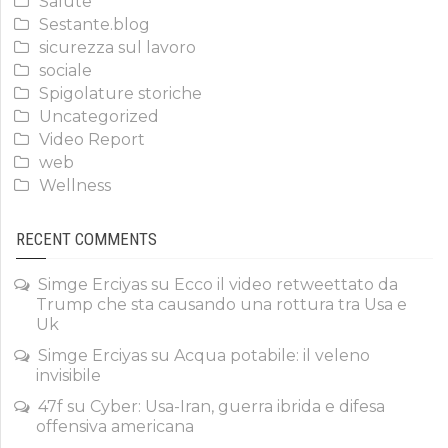
Salute
Sestante.blog
sicurezza sul lavoro
sociale
Spigolature storiche
Uncategorized
Video Report
web
Wellness
RECENT COMMENTS
Simge Erciyas
su
Ecco il video retweettato da
Trump che sta causando una rottura tra Usa e
Uk
Simge Erciyas
su
Acqua potabile: il veleno
invisibile
47f
su
Cyber: Usa-Iran, guerra ibrida e difesa
offensiva americana