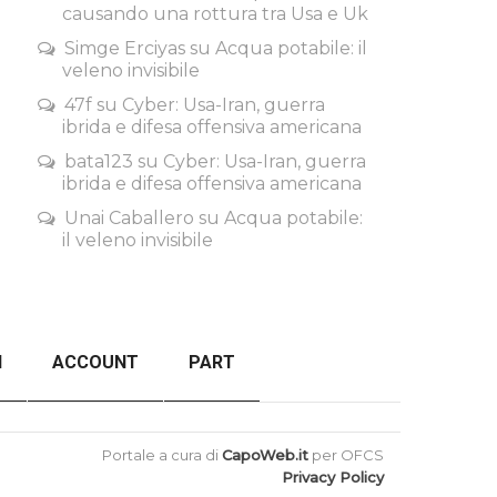
causando una rottura tra Usa e Uk
Simge Erciyas
su
Acqua potabile: il
veleno invisibile
47f
su
Cyber: Usa-Iran, guerra
ibrida e difesa offensiva americana
bata123
su
Cyber: Usa-Iran, guerra
ibrida e difesa offensiva americana
Unai Caballero
su
Acqua potabile:
il veleno invisibile
I
ACCOUNT
PART
ORDER FAILED
BACK TO TOP
Portale a cura di
CapoWeb.it
per OFCS
Privacy Policy