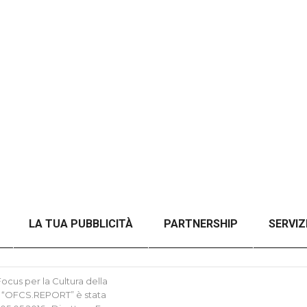
LA TUA PUBBLICITÀ
PARTNERSHIP
SERVIZ
NZA FILTRI
CHECKOUT
ORDER CONFIRMATION
cus per la Cultura della
tica “OFCS.REPORT” è stata