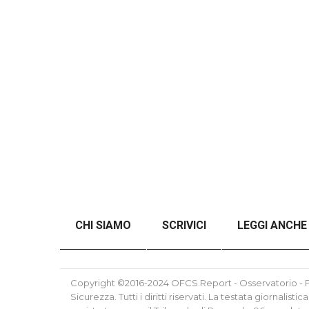
CHI SIAMO
SCRIVICI
LEGGI ANCHE
ANALISI DEL CONFLITTO RUSSO-UCRAINO SE
Copyright ©2016-2024 OFCS.Report - Osservatorio - Fo
Sicurezza. Tutti i diritti riservati. La testata giornalis