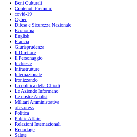
Beni Culturali
Contenuti Premium
covid-19
Cyber
Difesa e Sicurezza Nazionale
Economia
English
Francia
Giurisprudenza
Il Direttore
Il Personaggio
Inchieste
Infrastrutture
Internazionale
Ironizzando
La politica della Chiodi
Le Aziende Informano
Le nostre Analisi
Militari Amministrativa
ofcs.press
Politica
Public Affairs
Relazioni Internazionali
Reportage
Salute