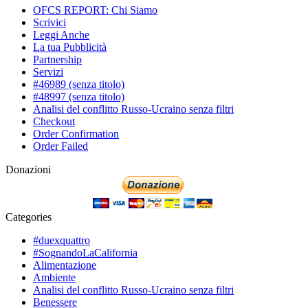
OFCS REPORT: Chi Siamo
Scrivici
Leggi Anche
La tua Pubblicità
Partnership
Servizi
#46989 (senza titolo)
#48997 (senza titolo)
Analisi del conflitto Russo-Ucraino senza filtri
Checkout
Order Confirmation
Order Failed
Donazioni
Categories
#duexquattro
#SognandoLaCalifornia
Alimentazione
Ambiente
Analisi del conflitto Russo-Ucraino senza filtri
Benessere