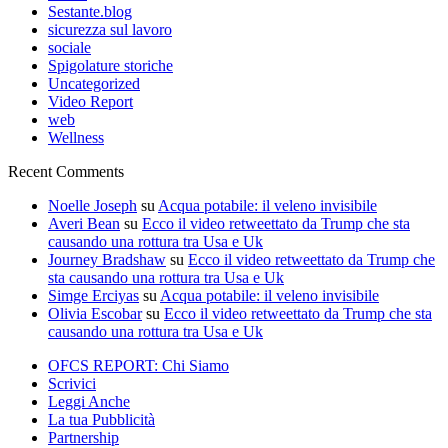
Sestante.blog
sicurezza sul lavoro
sociale
Spigolature storiche
Uncategorized
Video Report
web
Wellness
Recent Comments
Noelle Joseph
su
Acqua potabile: il veleno invisibile
Averi Bean
su
Ecco il video retweettato da Trump che sta
causando una rottura tra Usa e Uk
Journey Bradshaw
su
Ecco il video retweettato da Trump che
sta causando una rottura tra Usa e Uk
Simge Erciyas
su
Acqua potabile: il veleno invisibile
Olivia Escobar
su
Ecco il video retweettato da Trump che sta
causando una rottura tra Usa e Uk
OFCS REPORT: Chi Siamo
Scrivici
Leggi Anche
La tua Pubblicità
Partnership