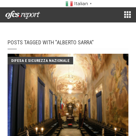
Italian
▼
POSTS TAGGED WITH "ALBERTO SARRA"
DIFESA E SICUREZZA NAZIONALE