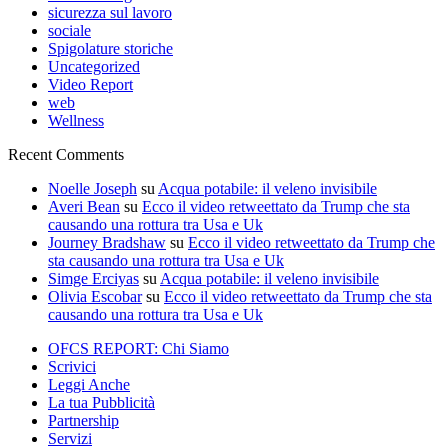
sicurezza sul lavoro
sociale
Spigolature storiche
Uncategorized
Video Report
web
Wellness
Recent Comments
Noelle Joseph
su
Acqua potabile: il veleno invisibile
Averi Bean
su
Ecco il video retweettato da Trump che sta
causando una rottura tra Usa e Uk
Journey Bradshaw
su
Ecco il video retweettato da Trump che
sta causando una rottura tra Usa e Uk
Simge Erciyas
su
Acqua potabile: il veleno invisibile
Olivia Escobar
su
Ecco il video retweettato da Trump che sta
causando una rottura tra Usa e Uk
OFCS REPORT: Chi Siamo
Scrivici
Leggi Anche
La tua Pubblicità
Partnership
Servizi