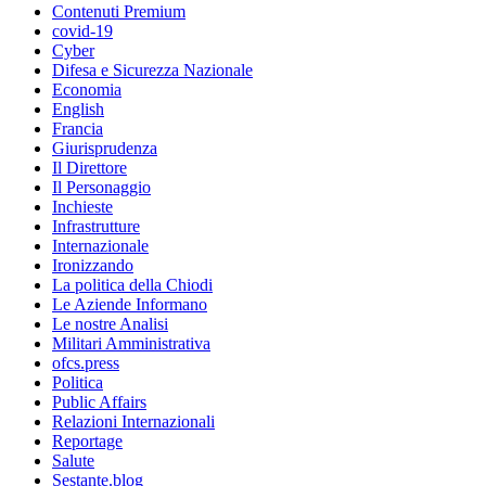
Contenuti Premium
covid-19
Cyber
Difesa e Sicurezza Nazionale
Economia
English
Francia
Giurisprudenza
Il Direttore
Il Personaggio
Inchieste
Infrastrutture
Internazionale
Ironizzando
La politica della Chiodi
Le Aziende Informano
Le nostre Analisi
Militari Amministrativa
ofcs.press
Politica
Public Affairs
Relazioni Internazionali
Reportage
Salute
Sestante.blog