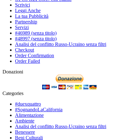
Scrivici
Leggi Anche
La tua Pubblicità
Partnership
Servizi
#46989 (senza titolo)
#48997 (senza titolo)
Analisi del conflitto Russo-Ucraino senza filtri
Checkout
Order Confirmation
Order Failed
Donazioni
Categories
#duexquattro
#SognandoLaCalifornia
Alimentazione
Ambiente
Analisi del conflitto Russo-Ucraino senza filtri
Benessere
Beni Culturali