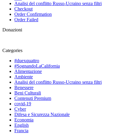
Analisi del conflitto Russo-Ucraino senza filtri
Checkout
Order Confirmation
Order Failed
Donazioni
Categories
#duexquattro
#SognandoLaCalifornia
Alimentazione
Ambiente
Analisi del conflitto Russo-Ucraino senza filtri
Benessere
Beni Culturali
Contenuti Premium
covid-19
Cyber
Difesa e Sicurezza Nazionale
Economia
English
Francia