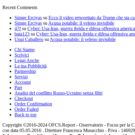
Recent Comments
Simge Erciyas
su
Ecco il video retweettato da Trump che sta c
Simge Erciyas
su
Acqua potabile: il veleno invisibile
47f
su
Cyber: Usa-Iran, guerra ibrida e difesa offensiva americ
bata123
su
Cyber: Usa-Iran, guerra ibrida e difesa offensiva am
Unai Caballero
su
Acqua potabile: il veleno invisibile
Chi Siamo
Scrivici
Leggi Anche
La tua Pubblicità
Partnership
Servizi
Account
Part
Analisi del conflitto Russo-Ucraino senza filtri
Checkout
Order Confirmation
Order Failed
Back to top
Copyright ©2016-2024 OFCS.Report - Osservatorio - Focus per la Cultur
con data 05.05.2016 . Direttore Francesca Musacchio - P.iva - 1469