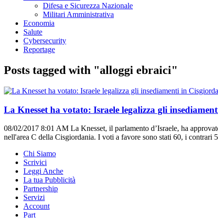
Difesa e Sicurezza Nazionale
Militari Amministrativa
Economia
Salute
Cybersecurity
Reportage
Posts tagged with "alloggi ebraici"
La Knesset ha votato: Israele legalizza gli insediament
08/02/2017 8:01 AM
La Knesset, il parlamento d’Israele, ha approvato 
nell'area C della Cisgiordania. I voti a favore sono stati 60, i contrari
Chi Siamo
Scrivici
Leggi Anche
La tua Pubblicità
Partnership
Servizi
Account
Part