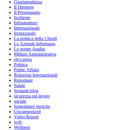
Giurisprudenza
Il Direttore
Il Personaggio
Inchieste
Infrastrutture
Internazionale
Ironizzando
La politica della Chiodi
Le Aziende Informano
Le nostre Analisi
Militari Amministrativa
ofcs.press
Politica
Public Affairs
Relazioni Internazionali
Reportage
Salute
Sestante.blog
sicurezza sul lavoro
sociale
Spigolature storiche
Uncategorized
Video Report
web
Wellness