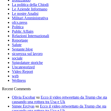
Ironizzando
La politica della Chiodi
Le Aziende Informano
Le nostre Analisi
Militari Amministrativa
ofcs.press
Politica
Public Affairs
Relazioni Internazionali
Reportage
Salute
Sestante.blog
sicurezza sul lavoro
sociale
Spigolature storiche
Uncategorized
Video Report
web
Wellness
Recent Comments
Olivia Escobar
su
Ecco il video retweettato da Trump che sta
causando una rottura tra Usa e Uk
Simge Erciyas
su
Ecco il video retweettato da Trump che sta
causando una rottura tra Usa e Uk