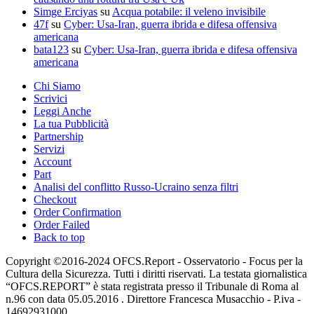
Simge Erciyas
su
Acqua potabile: il veleno invisibile
47f
su
Cyber: Usa-Iran, guerra ibrida e difesa offensiva
americana
bata123
su
Cyber: Usa-Iran, guerra ibrida e difesa offensiva
americana
Chi Siamo
Scrivici
Leggi Anche
La tua Pubblicità
Partnership
Servizi
Account
Part
Analisi del conflitto Russo-Ucraino senza filtri
Checkout
Order Confirmation
Order Failed
Back to top
Copyright ©2016-2024 OFCS.Report - Osservatorio - Focus per la
Cultura della Sicurezza. Tutti i diritti riservati. La testata giornalistica
“OFCS.REPORT” è stata registrata presso il Tribunale di Roma al
n.96 con data 05.05.2016 . Direttore Francesca Musacchio - P.iva -
14692931000