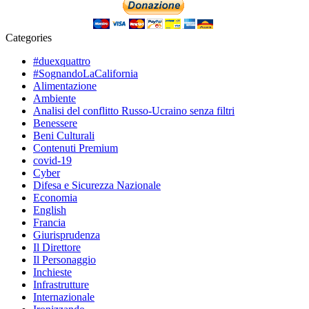
Categories
#duexquattro
#SognandoLaCalifornia
Alimentazione
Ambiente
Analisi del conflitto Russo-Ucraino senza filtri
Benessere
Beni Culturali
Contenuti Premium
covid-19
Cyber
Difesa e Sicurezza Nazionale
Economia
English
Francia
Giurisprudenza
Il Direttore
Il Personaggio
Inchieste
Infrastrutture
Internazionale