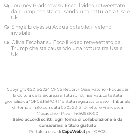
Journey Bradshaw
su
Ecco il video retweettato
da Trump che sta causando una rottura tra Usa e
Uk
Simge Erciyas
su
Acqua potabile: il veleno
invisibile
Olivia Escobar
su
Ecco il video retweettato da
Trump che sta causando una rottura tra Usa e
Uk
Copyright ©2016-2024 OFCS.Report - Osservatorio - Focus per
la Cultura della Sicurezza. Tutti i diritti riservati. La testata
giornalistica “OFCS.REPORT” è stata registrata presso il Tribunale
di Roma al n.96 con data 05.05.2016 . Direttore Francesca
Musacchio - P.iva - 14692931000
Salvo accordi scritti, ogni forma di collaborazione è da
considerarsi a titolo gratuito
Portale a cura di
CapoWeb.it
per OFCS