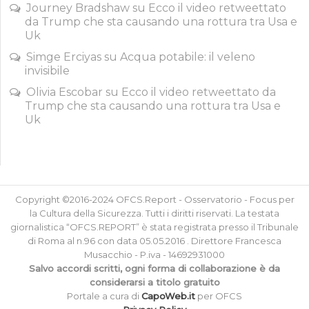
Journey Bradshaw
su
Ecco il video retweettato
da Trump che sta causando una rottura tra Usa e
Uk
Simge Erciyas
su
Acqua potabile: il veleno
invisibile
Olivia Escobar
su
Ecco il video retweettato da
Trump che sta causando una rottura tra Usa e
Uk
Copyright ©2016-2024 OFCS.Report - Osservatorio - Focus per
la Cultura della Sicurezza. Tutti i diritti riservati. La testata
giornalistica “OFCS.REPORT” è stata registrata presso il Tribunale
di Roma al n.96 con data 05.05.2016 . Direttore Francesca
Musacchio - P.iva - 14692931000
Salvo accordi scritti, ogni forma di collaborazione è da
considerarsi a titolo gratuito
Portale a cura di
CapoWeb.it
per OFCS