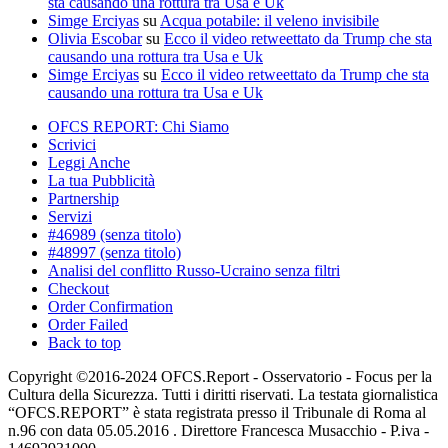
sta causando una rottura tra Usa e Uk
Simge Erciyas
su
Acqua potabile: il veleno invisibile
Olivia Escobar
su
Ecco il video retweettato da Trump che sta
causando una rottura tra Usa e Uk
Simge Erciyas
su
Ecco il video retweettato da Trump che sta
causando una rottura tra Usa e Uk
OFCS REPORT: Chi Siamo
Scrivici
Leggi Anche
La tua Pubblicità
Partnership
Servizi
#46989 (senza titolo)
#48997 (senza titolo)
Analisi del conflitto Russo-Ucraino senza filtri
Checkout
Order Confirmation
Order Failed
Back to top
Copyright ©2016-2024 OFCS.Report - Osservatorio - Focus per la
Cultura della Sicurezza. Tutti i diritti riservati. La testata giornalistica
“OFCS.REPORT” è stata registrata presso il Tribunale di Roma al
n.96 con data 05.05.2016 . Direttore Francesca Musacchio - P.iva -