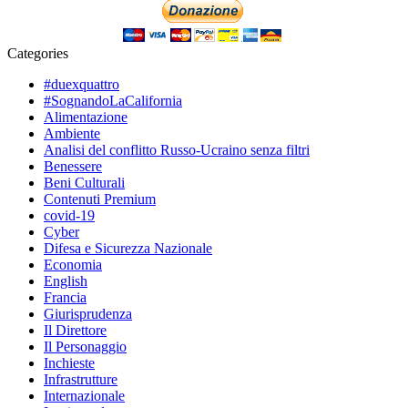
Categories
#duexquattro
#SognandoLaCalifornia
Alimentazione
Ambiente
Analisi del conflitto Russo-Ucraino senza filtri
Benessere
Beni Culturali
Contenuti Premium
covid-19
Cyber
Difesa e Sicurezza Nazionale
Economia
English
Francia
Giurisprudenza
Il Direttore
Il Personaggio
Inchieste
Infrastrutture
Internazionale