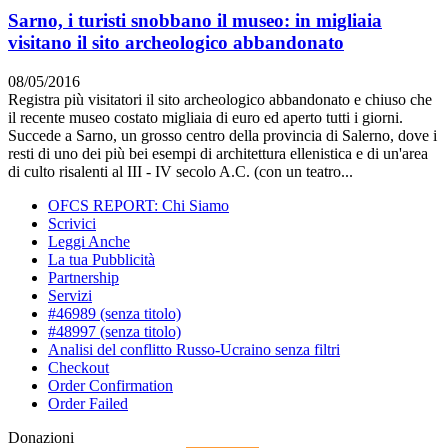
Sarno, i turisti snobbano il museo: in migliaia
visitano il sito archeologico abbandonato
08/05/2016
Registra più visitatori il sito archeologico abbandonato e chiuso che
il recente museo costato migliaia di euro ed aperto tutti i giorni.
Succede a Sarno, un grosso centro della provincia di Salerno, dove i
resti di uno dei più bei esempi di architettura ellenistica e di un'area
di culto risalenti al III - IV secolo A.C. (con un teatro...
OFCS REPORT: Chi Siamo
Scrivici
Leggi Anche
La tua Pubblicità
Partnership
Servizi
#46989 (senza titolo)
#48997 (senza titolo)
Analisi del conflitto Russo-Ucraino senza filtri
Checkout
Order Confirmation
Order Failed
Donazioni