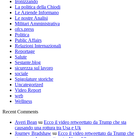
Ironizzando
La politica della Chiodi
Le Aziende Informano
Le nostre Analisi
Militari Amministrativa
ofcs.press
Politica
Public Affairs
Relazioni Internazionali
Reportage
Salute
Sestante.blog
sicurezza sul lavoro
sociale
Spigolature storiche
Uncategorized
Video Report
web
Wellness
Recent Comments
Averi Bean
su
Ecco il video retweettato da Trump che sta
causando una rottura tra Usa e Uk
Journey Bradshaw
su
Ecco il video retweettato da Trump che