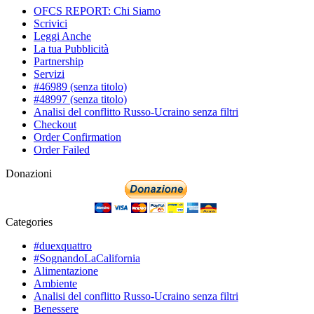
OFCS REPORT: Chi Siamo
Scrivici
Leggi Anche
La tua Pubblicità
Partnership
Servizi
#46989 (senza titolo)
#48997 (senza titolo)
Analisi del conflitto Russo-Ucraino senza filtri
Checkout
Order Confirmation
Order Failed
Donazioni
Categories
#duexquattro
#SognandoLaCalifornia
Alimentazione
Ambiente
Analisi del conflitto Russo-Ucraino senza filtri
Benessere