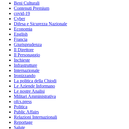
Beni Culturali
Contenuti Premium
covid-19
Cyber
Difesa e Sicurezza Nazionale
Economia
English
Francia
Giurisprudenza
Il Direttore
Il Personaggio
Inchieste
Infrastrutture
Internazionale
Ironizzando
La politica della Chiodi
Le Aziende Informano
Le nostre Analisi
Militari Amministrativa
ofcs.press
Politica
Public Affairs
Relazioni Internazionali
Reportage
Salute