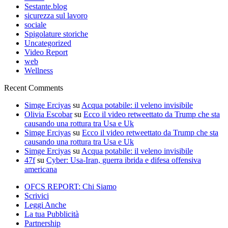
Sestante.blog
sicurezza sul lavoro
sociale
Spigolature storiche
Uncategorized
Video Report
web
Wellness
Recent Comments
Simge Erciyas
su
Acqua potabile: il veleno invisibile
Olivia Escobar
su
Ecco il video retweettato da Trump che sta
causando una rottura tra Usa e Uk
Simge Erciyas
su
Ecco il video retweettato da Trump che sta
causando una rottura tra Usa e Uk
Simge Erciyas
su
Acqua potabile: il veleno invisibile
47f
su
Cyber: Usa-Iran, guerra ibrida e difesa offensiva
americana
OFCS REPORT: Chi Siamo
Scrivici
Leggi Anche
La tua Pubblicità
Partnership