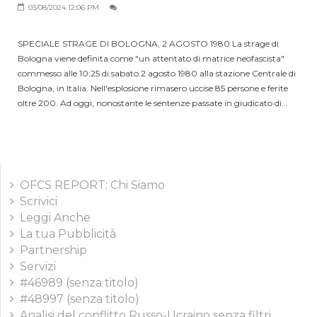
03/08/2024 12:06 PM
SPECIALE STRAGE DI BOLOGNA, 2 AGOSTO 1980 La strage di
Bologna viene definita come "un attentato di matrice neofascista"
commesso alle 10:25 di sabato 2 agosto 1980 alla stazione Centrale di
Bologna, in Italia. Nell'esplosione rimasero uccise 85 persone e ferite
oltre 200. Ad oggi, nonostante le sentenze passate in giudicato di...
OFCS REPORT: Chi Siamo
Scrivici
Leggi Anche
La tua Pubblicità
Partnership
Servizi
#46989 (senza titolo)
#48997 (senza titolo)
Analisi del conflitto Russo-Ucraino senza filtri