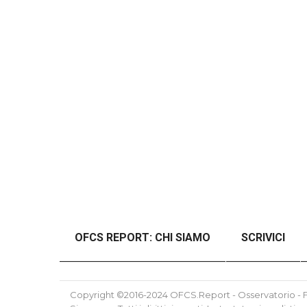
OFCS REPORT: CHI SIAMO
SCRIVICI
#46989 (SENZA TITOLO)
#48997 (SENZ
Copyright ©2016-2024 OFCS.Report - Osservatorio - Fo