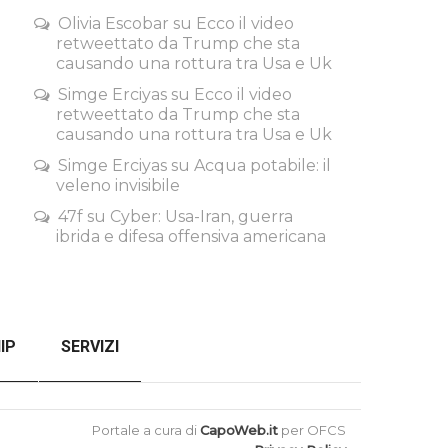
Olivia Escobar
su
Ecco il video
retweettato da Trump che sta
causando una rottura tra Usa e Uk
Simge Erciyas
su
Ecco il video
retweettato da Trump che sta
causando una rottura tra Usa e Uk
Simge Erciyas
su
Acqua potabile: il
veleno invisibile
47f
su
Cyber: Usa-Iran, guerra
ibrida e difesa offensiva americana
IP
SERVIZI
SENZA FILTRI
CHECKOUT
Portale a cura di
CapoWeb.it
per OFCS