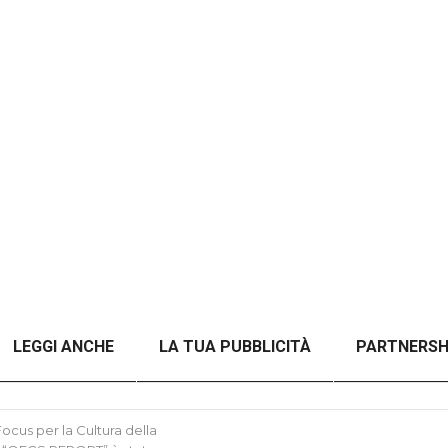
LEGGI ANCHE
LA TUA PUBBLICITÀ
PARTNERSH
A TITOLO)
ANALISI DEL CONFLITTO RUSSO-UCRAINO 
cus per la Cultura della