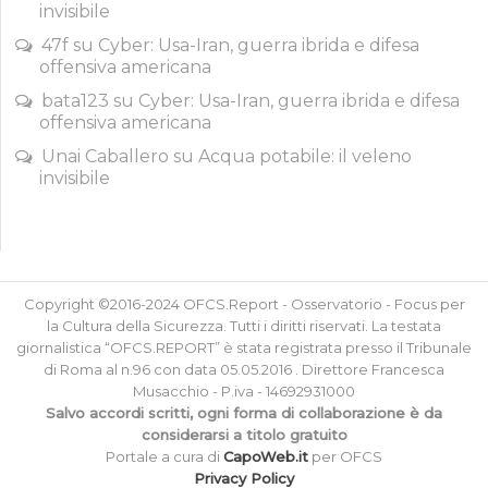
invisibile
47f
su
Cyber: Usa-Iran, guerra ibrida e difesa
offensiva americana
bata123
su
Cyber: Usa-Iran, guerra ibrida e difesa
offensiva americana
Unai Caballero
su
Acqua potabile: il veleno
invisibile
Copyright ©2016-2024 OFCS.Report - Osservatorio - Focus per
la Cultura della Sicurezza. Tutti i diritti riservati. La testata
giornalistica “OFCS.REPORT” è stata registrata presso il Tribunale
di Roma al n.96 con data 05.05.2016 . Direttore Francesca
Musacchio - P.iva - 14692931000
Salvo accordi scritti, ogni forma di collaborazione è da
considerarsi a titolo gratuito
Portale a cura di
CapoWeb.it
per OFCS
Privacy Policy