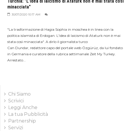
Turchia: "L'idea di laicismo di Ataturk non è mai stata così
minacciata"
30/07/2020 10:17 AM
"La trasformazione di Hagia Sophia in moschea è in linea con la
politica islamista di Erdogan. L'idea di laicismo di Ataturk non è mai
stata così minacciata". A dirlo il giornalista turco
Can Dundar, redattore capo del portale web Özgürüz, da lui fondato
in Germania e curatore della rubrica settimanale Zeit My Turkey.
Arrestato...
Chi Siamo
Scrivici
Leggi Anche
La tua Pubblicità
Partnership
Servizi