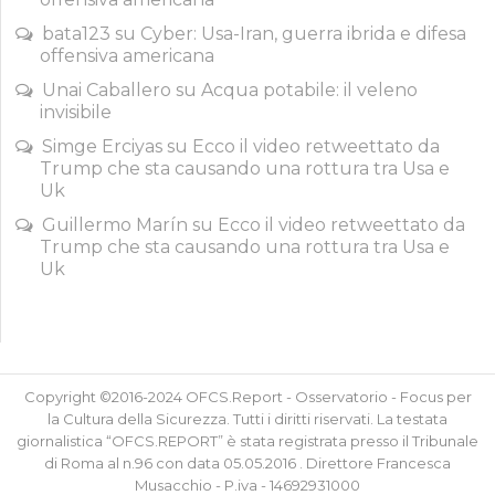
bata123
su
Cyber: Usa-Iran, guerra ibrida e difesa
offensiva americana
Unai Caballero
su
Acqua potabile: il veleno
invisibile
Simge Erciyas
su
Ecco il video retweettato da
Trump che sta causando una rottura tra Usa e
Uk
Guillermo Marín
su
Ecco il video retweettato da
Trump che sta causando una rottura tra Usa e
Uk
Copyright ©2016-2024 OFCS.Report - Osservatorio - Focus per
la Cultura della Sicurezza. Tutti i diritti riservati. La testata
giornalistica “OFCS.REPORT” è stata registrata presso il Tribunale
di Roma al n.96 con data 05.05.2016 . Direttore Francesca
Musacchio - P.iva - 14692931000