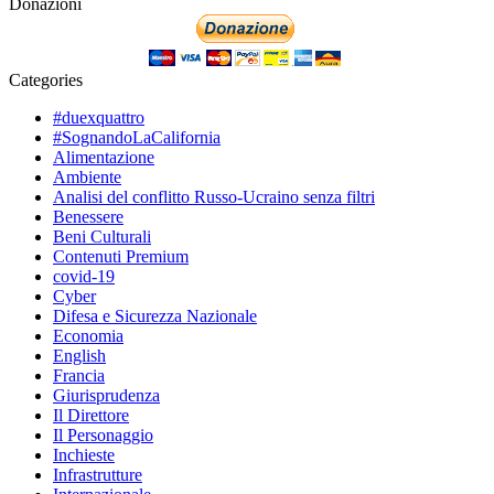
Donazioni
Categories
#duexquattro
#SognandoLaCalifornia
Alimentazione
Ambiente
Analisi del conflitto Russo-Ucraino senza filtri
Benessere
Beni Culturali
Contenuti Premium
covid-19
Cyber
Difesa e Sicurezza Nazionale
Economia
English
Francia
Giurisprudenza
Il Direttore
Il Personaggio
Inchieste
Infrastrutture