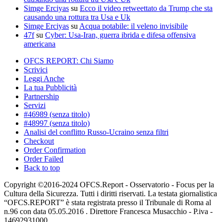
Simge Erciyas
su
Ecco il video retweettato da Trump che sta
causando una rottura tra Usa e Uk
Simge Erciyas
su
Acqua potabile: il veleno invisibile
47f
su
Cyber: Usa-Iran, guerra ibrida e difesa offensiva
americana
OFCS REPORT: Chi Siamo
Scrivici
Leggi Anche
La tua Pubblicità
Partnership
Servizi
#46989 (senza titolo)
#48997 (senza titolo)
Analisi del conflitto Russo-Ucraino senza filtri
Checkout
Order Confirmation
Order Failed
Back to top
Copyright ©2016-2024 OFCS.Report - Osservatorio - Focus per la
Cultura della Sicurezza. Tutti i diritti riservati. La testata giornalistica
“OFCS.REPORT” è stata registrata presso il Tribunale di Roma al
n.96 con data 05.05.2016 . Direttore Francesca Musacchio - P.iva -
14692931000