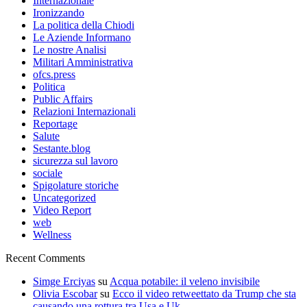
Internazionale
Ironizzando
La politica della Chiodi
Le Aziende Informano
Le nostre Analisi
Militari Amministrativa
ofcs.press
Politica
Public Affairs
Relazioni Internazionali
Reportage
Salute
Sestante.blog
sicurezza sul lavoro
sociale
Spigolature storiche
Uncategorized
Video Report
web
Wellness
Recent Comments
Simge Erciyas
su
Acqua potabile: il veleno invisibile
Olivia Escobar
su
Ecco il video retweettato da Trump che sta
causando una rottura tra Usa e Uk