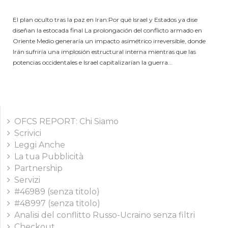
El plan oculto tras la paz en Iran:Por qué Israel y Estados ya dise
diseñan la estocada final La prolongación del conflicto armado en
Oriente Medio generaría un impacto asimétrico irreversible, donde
Irán sufriría una implosión estructural interna mientras que las
potencias occidentales e Israel capitalizarían la guerra...
OFCS REPORT: Chi Siamo
Scrivici
Leggi Anche
La tua Pubblicità
Partnership
Servizi
#46989 (senza titolo)
#48997 (senza titolo)
Analisi del conflitto Russo-Ucraino senza filtri
Checkout