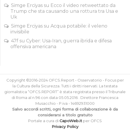
Simge Erciyas
su
Ecco il video retweettato da
Trump che sta causando una rottura tra Usa e
Uk
Simge Erciyas
su
Acqua potabile: il veleno
invisibile
47f
su
Cyber: Usa-Iran, guerra ibrida e difesa
offensiva americana
Copyright ©2016-2024 OFCS.Report - Osservatorio - Focus per
la Cultura della Sicurezza. Tutti i diritti riservati. La testata
giornalistica “OFCS.REPORT” è stata registrata presso il Tribunale
di Roma al n.96 con data 05.05.2016 . Direttore Francesca
Musacchio - P.iva - 14692931000
Salvo accordi scritti, ogni forma di collaborazione è da
considerarsi a titolo gratuito
Portale a cura di
CapoWeb.it
per OFCS
Privacy Policy