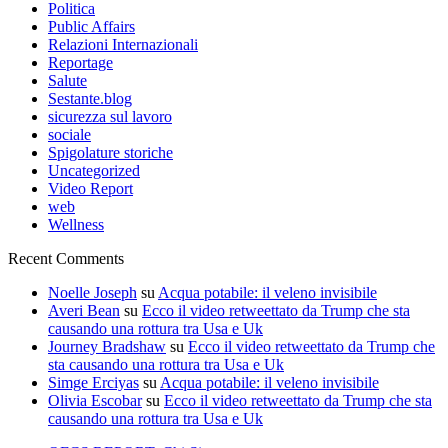
Politica
Public Affairs
Relazioni Internazionali
Reportage
Salute
Sestante.blog
sicurezza sul lavoro
sociale
Spigolature storiche
Uncategorized
Video Report
web
Wellness
Recent Comments
Noelle Joseph
su
Acqua potabile: il veleno invisibile
Averi Bean
su
Ecco il video retweettato da Trump che sta
causando una rottura tra Usa e Uk
Journey Bradshaw
su
Ecco il video retweettato da Trump che
sta causando una rottura tra Usa e Uk
Simge Erciyas
su
Acqua potabile: il veleno invisibile
Olivia Escobar
su
Ecco il video retweettato da Trump che sta
causando una rottura tra Usa e Uk