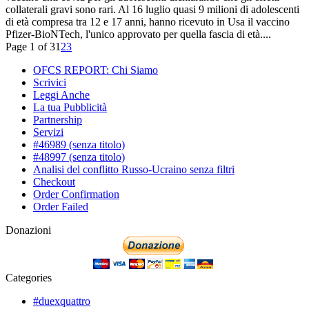
collaterali gravi sono rari. Al 16 luglio quasi 9 milioni di adolescenti
di età compresa tra 12 e 17 anni, hanno ricevuto in Usa il vaccino
Pfizer-BioNTech, l'unico approvato per quella fascia di età....
Page 1 of 3
1
2
3
OFCS REPORT: Chi Siamo
Scrivici
Leggi Anche
La tua Pubblicità
Partnership
Servizi
#46989 (senza titolo)
#48997 (senza titolo)
Analisi del conflitto Russo-Ucraino senza filtri
Checkout
Order Confirmation
Order Failed
Donazioni
Categories
#duexquattro