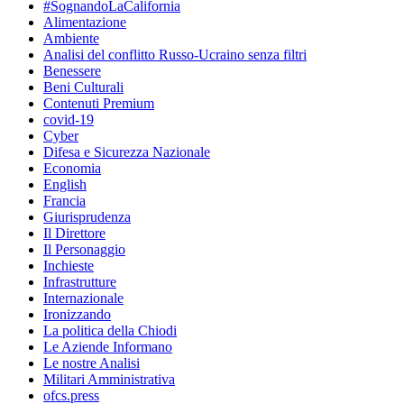
#SognandoLaCalifornia
Alimentazione
Ambiente
Analisi del conflitto Russo-Ucraino senza filtri
Benessere
Beni Culturali
Contenuti Premium
covid-19
Cyber
Difesa e Sicurezza Nazionale
Economia
English
Francia
Giurisprudenza
Il Direttore
Il Personaggio
Inchieste
Infrastrutture
Internazionale
Ironizzando
La politica della Chiodi
Le Aziende Informano
Le nostre Analisi
Militari Amministrativa
ofcs.press