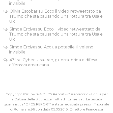
invisibile
Olivia Escobar
su
Ecco il video retweettato da
Trump che sta causando una rottura tra Usa e
Uk
Simge Erciyas
su
Ecco il video retweettato da
Trump che sta causando una rottura tra Usa e
Uk
Simge Erciyas
su
Acqua potabile: il veleno
invisibile
47f
su
Cyber: Usa-Iran, guerra ibrida e difesa
offensiva americana
Copyright ©2016-2024 OFCS.Report - Osservatorio - Focus per
la Cultura della Sicurezza. Tutti i diritti riservati. La testata
giornalistica “OFCS.REPORT” è stata registrata presso il Tribunale
di Roma al n.96 con data 05.05.2016 . Direttore Francesca