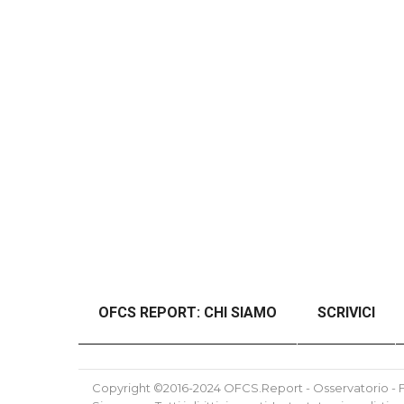
OFCS REPORT: CHI SIAMO
SCRIVICI
#46989 (SENZA TITOLO)
#48997 (SENZ
Copyright ©2016-2024 OFCS.Report - Osservatorio - Fo