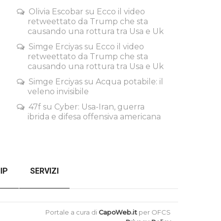
Olivia Escobar
su
Ecco il video
retweettato da Trump che sta
causando una rottura tra Usa e Uk
Simge Erciyas
su
Ecco il video
retweettato da Trump che sta
causando una rottura tra Usa e Uk
Simge Erciyas
su
Acqua potabile: il
veleno invisibile
47f
su
Cyber: Usa-Iran, guerra
ibrida e difesa offensiva americana
IP
SERVIZI
SENZA FILTRI
CHECKOUT
Portale a cura di
CapoWeb.it
per OFCS