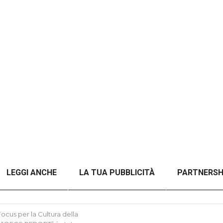
LEGGI ANCHE
LA TUA PUBBLICITÀ
PARTNERSH
A TITOLO)
ANALISI DEL CONFLITTO RUSSO-UCRAINO 
cus per la Cultura della