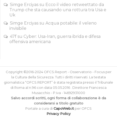
Simge Erciyas
su
Ecco il video retweettato da
Trump che sta causando una rottura tra Usa e
Uk
Simge Erciyas
su
Acqua potabile: il veleno
invisibile
47f
su
Cyber: Usa-Iran, guerra ibrida e difesa
offensiva americana
Copyright ©2016-2024 OFCS.Report - Osservatorio - Focus per
la Cultura della Sicurezza. Tutti i diritti riservati. La testata
giornalistica “OFCS.REPORT” è stata registrata presso il Tribunale
di Roma al n.96 con data 05.05.2016 . Direttore Francesca
Musacchio - P.iva - 14692931000
Salvo accordi scritti, ogni forma di collaborazione è da
considerarsi a titolo gratuito
Portale a cura di
CapoWeb.it
per OFCS
Privacy Policy