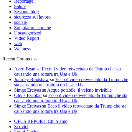
Reportage
Salute
Sestante.blog
sicurezza sul lavoro
sociale
Spigolature storiche
Uncategorized
Video Report
web
Wellness
Recent Comments
Averi Bean
su
Ecco il video retweettato da Trump che sta
causando una rottura tra Usa e Uk
Journey Bradshaw
su
Ecco il video retweettato da Trump che
sta causando una rottura tra Usa e Uk
Simge Erciyas
su
Acqua potabile: il veleno invisibile
Olivia Escobar
su
Ecco il video retweettato da Trump che sta
causando una rottura tra Usa e Uk
Simge Erciyas
su
Ecco il video retweettato da Trump che sta
causando una rottura tra Usa e Uk
OFCS REPORT: Chi Siamo
Scrivici
Leggi Anche