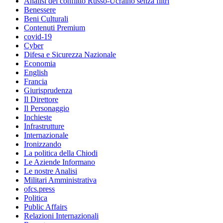
Analisi del conflitto Russo-Ucraino senza filtri
Benessere
Beni Culturali
Contenuti Premium
covid-19
Cyber
Difesa e Sicurezza Nazionale
Economia
English
Francia
Giurisprudenza
Il Direttore
Il Personaggio
Inchieste
Infrastrutture
Internazionale
Ironizzando
La politica della Chiodi
Le Aziende Informano
Le nostre Analisi
Militari Amministrativa
ofcs.press
Politica
Public Affairs
Relazioni Internazionali