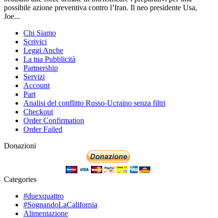
possibile azione preventiva contro l’Iran. Il neo presidente Usa,
Joe...
Chi Siamo
Scrivici
Leggi Anche
La tua Pubblicità
Partnership
Servizi
Account
Part
Analisi del conflitto Russo-Ucraino senza filtri
Checkout
Order Confirmation
Order Failed
Donazioni
Categories
#duexquattro
#SognandoLaCalifornia
Alimentazione