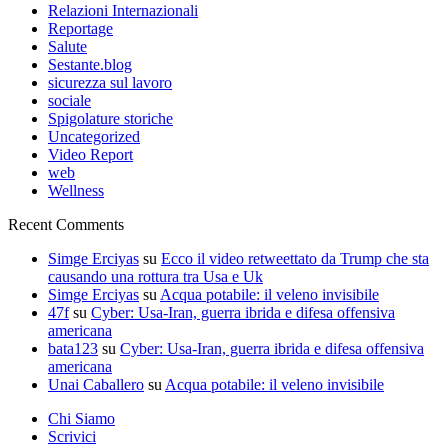
Relazioni Internazionali
Reportage
Salute
Sestante.blog
sicurezza sul lavoro
sociale
Spigolature storiche
Uncategorized
Video Report
web
Wellness
Recent Comments
Simge Erciyas
su
Ecco il video retweettato da Trump che sta
causando una rottura tra Usa e Uk
Simge Erciyas
su
Acqua potabile: il veleno invisibile
47f
su
Cyber: Usa-Iran, guerra ibrida e difesa offensiva
americana
bata123
su
Cyber: Usa-Iran, guerra ibrida e difesa offensiva
americana
Unai Caballero
su
Acqua potabile: il veleno invisibile
Chi Siamo
Scrivici