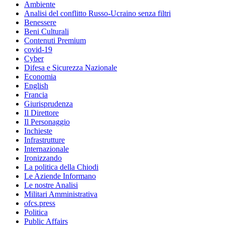
Ambiente
Analisi del conflitto Russo-Ucraino senza filtri
Benessere
Beni Culturali
Contenuti Premium
covid-19
Cyber
Difesa e Sicurezza Nazionale
Economia
English
Francia
Giurisprudenza
Il Direttore
Il Personaggio
Inchieste
Infrastrutture
Internazionale
Ironizzando
La politica della Chiodi
Le Aziende Informano
Le nostre Analisi
Militari Amministrativa
ofcs.press
Politica
Public Affairs