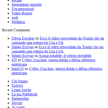
sociale
Spigolature storiche
Uncategorized
Video Report
web
Wellness
Recent Comments
Olivia Escobar
su
Ecco il video retweettato da Trump che sta
causando una rottura tra Usa e Uk
Simge Erciyas
su
Ecco il video retweettato da Trump che sta
causando una rottura tra Usa e Uk
Simge Erciyas
su
Acqua potabile: il veleno invisibile
47f
su
Cyber: Usa-Iran, guerra ibrida e difesa offensiva
americana
bata123
su
Cyber: Usa-Iran, guerra ibrida e difesa offensiva
americana
Chi Siamo
Scrivici
Leggi Anche
La tua Pubblicità
Partnership
Servizi
Account