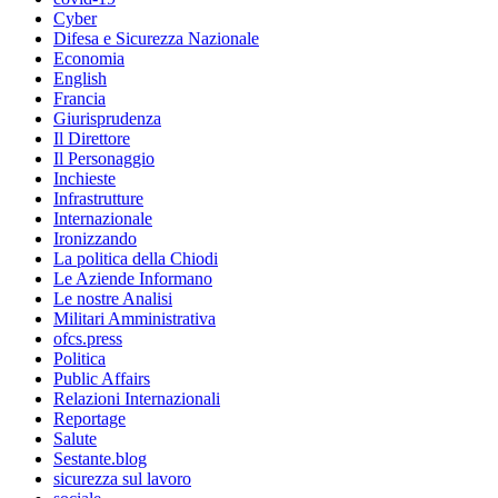
Cyber
Difesa e Sicurezza Nazionale
Economia
English
Francia
Giurisprudenza
Il Direttore
Il Personaggio
Inchieste
Infrastrutture
Internazionale
Ironizzando
La politica della Chiodi
Le Aziende Informano
Le nostre Analisi
Militari Amministrativa
ofcs.press
Politica
Public Affairs
Relazioni Internazionali
Reportage
Salute
Sestante.blog
sicurezza sul lavoro