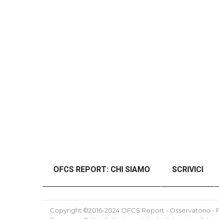
OFCS REPORT: CHI SIAMO
SCRIVICI
#46989 (SENZA TITOLO)
#48997 (SENZ
Copyright ©2016-2024 OFCS.Report - Osservatorio - Fo