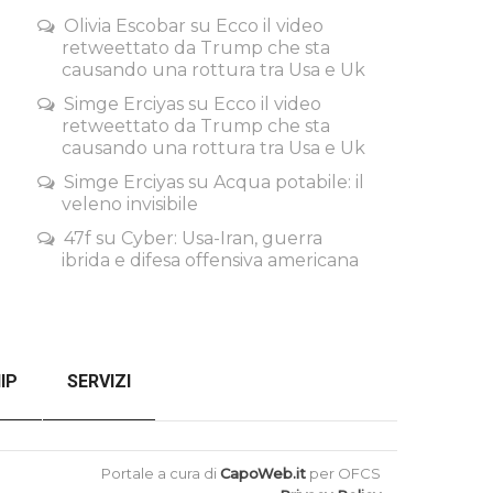
Olivia Escobar
su
Ecco il video
retweettato da Trump che sta
causando una rottura tra Usa e Uk
Simge Erciyas
su
Ecco il video
retweettato da Trump che sta
causando una rottura tra Usa e Uk
Simge Erciyas
su
Acqua potabile: il
veleno invisibile
47f
su
Cyber: Usa-Iran, guerra
ibrida e difesa offensiva americana
IP
SERVIZI
SENZA FILTRI
CHECKOUT
Portale a cura di
CapoWeb.it
per OFCS