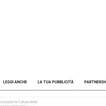
LEGGI ANCHE
LA TUA PUBBLICITÀ
PARTNERSH
A TITOLO)
ANALISI DEL CONFLITTO RUSSO-UCRAINO 
cus per la Cultura della