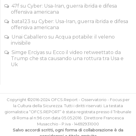
47f
su
Cyber: Usa-Iran, guerra ibrida e difesa
offensiva americana
bata123
su
Cyber: Usa-Iran, guerra ibrida e difesa
offensiva americana
Unai Caballero
su
Acqua potabile: il veleno
invisibile
Simge Erciyas
su
Ecco il video retweettato da
Trump che sta causando una rottura tra Usa e
Uk
Copyright ©2016-2024 OFCS.Report - Osservatorio - Focus per
la Cultura della Sicurezza. Tutti i diritti riservati. La testata
giornalistica “OFCS.REPORT” è stata registrata presso il Tribunale
di Roma al n.96 con data 05.05.2016 . Direttore Francesca
Musacchio - P.iva - 14692931000
Salvo accordi scritti, ogni forma di collaborazione è da