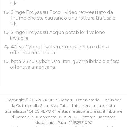
Uk
Simge Erciyas
su
Ecco il video retweettato da
Trump che sta causando una rottura tra Usa e
Uk
Simge Erciyas
su
Acqua potabile: il veleno
invisibile
47f
su
Cyber: Usa-Iran, guerra ibrida e difesa
offensiva americana
bata123
su
Cyber: Usa-Iran, guerra ibrida e difesa
offensiva americana
Copyright ©2016-2024 OFCS.Report - Osservatorio - Focus per
la Cultura della Sicurezza. Tutti i diritti riservati. La testata
giornalistica “OFCS.REPORT” è stata registrata presso il Tribunale
di Roma al n.96 con data 05.05.2016 . Direttore Francesca
Musacchio - P.iva - 14692931000