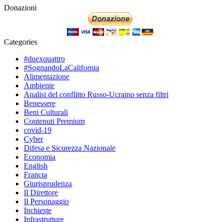
Donazioni
Categories
#duexquattro
#SognandoLaCalifornia
Alimentazione
Ambiente
Analisi del conflitto Russo-Ucraino senza filtri
Benessere
Beni Culturali
Contenuti Premium
covid-19
Cyber
Difesa e Sicurezza Nazionale
Economia
English
Francia
Giurisprudenza
Il Direttore
Il Personaggio
Inchieste
Infrastrutture