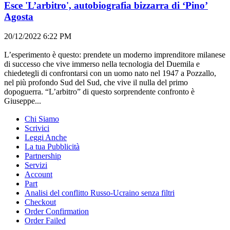
Esce 'L’arbitro', autobiografia bizzarra di ‘Pino’
Agosta
20/12/2022 6:22 PM
L’esperimento è questo: prendete un moderno imprenditore milanese
di successo che vive immerso nella tecnologia del Duemila e
chiedetegli di confrontarsi con un uomo nato nel 1947 a Pozzallo,
nel più profondo Sud del Sud, che vive il nulla del primo
dopoguerra. “L’arbitro” di questo sorprendente confronto è
Giuseppe...
Chi Siamo
Scrivici
Leggi Anche
La tua Pubblicità
Partnership
Servizi
Account
Part
Analisi del conflitto Russo-Ucraino senza filtri
Checkout
Order Confirmation
Order Failed