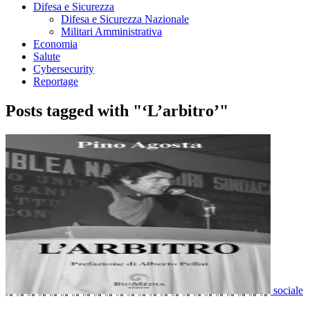
Difesa e Sicurezza
Difesa e Sicurezza Nazionale
Militari Amministrativa
Economia
Salute
Cybersecurity
Reportage
Posts tagged with "‘L’arbitro’"
sociale