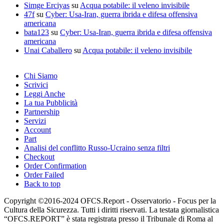
Simge Erciyas
su
Acqua potabile: il veleno invisibile
47f
su
Cyber: Usa-Iran, guerra ibrida e difesa offensiva
americana
bata123
su
Cyber: Usa-Iran, guerra ibrida e difesa offensiva
americana
Unai Caballero
su
Acqua potabile: il veleno invisibile
Chi Siamo
Scrivici
Leggi Anche
La tua Pubblicità
Partnership
Servizi
Account
Part
Analisi del conflitto Russo-Ucraino senza filtri
Checkout
Order Confirmation
Order Failed
Back to top
Copyright ©2016-2024 OFCS.Report - Osservatorio - Focus per la
Cultura della Sicurezza. Tutti i diritti riservati. La testata giornalistica
“OFCS.REPORT” è stata registrata presso il Tribunale di Roma al