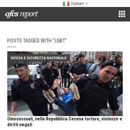
Italian
▼
POSTS TAGGED WITH "LGBT"
DIFESA E SICUREZZA NAZIONALE
Omosessuali, nella Repubblica Cecena torture, violenze e
diritti negati