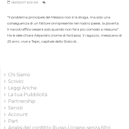
08/03/2017 8:03 AM
"Il problema principale del Messico non è la droga, ma solo una
conseguenza di un fattore onnipresente nel nostro paese, la povertà.
Il narcotraffico cesserà solo quando non farà più comodo a nessuno".
Ha le idee chiare Alejandro (nome di fantasia). Il ragazzo, messicano di
25 anni, vive a Tepic, capitale dello Stato di...
Chi Siamo
Scrivici
Leggi Anche
La tua Pubblicità
Partnership
Servizi
Account
Part
Analisi del conflitto Russo-Ucraino senza filtri