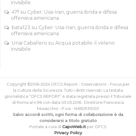
invisibile
47f
su
Cyber: Usa-Iran, guerra ibrida e difesa
offensiva americana
bata123
su
Cyber: Usa-Iran, guerra ibrida e difesa
offensiva americana
Unai Caballero
su
Acqua potabile: il veleno
invisibile
Copyright ©2016-2024 OFCS.Report - Osservatorio - Focus per
la Cultura della Sicurezza. Tutti i diritti riservati. La testata
giornalistica “OFCS.REPORT” è stata registrata presso il Tribunale
di Roma al n.96 con data 05.05.2016 . Direttore Francesca
Musacchio - P.iva - 14692931000
Salvo accordi scritti, ogni forma di collaborazione è da
considerarsi a titolo gratuito
Portale a cura di
CapoWeb.it
per OFCS
Privacy Policy