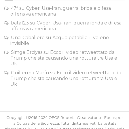
47f
su
Cyber: Usa-Iran, guerra ibrida e difesa
offensiva americana
bata123
su
Cyber: Usa-Iran, guerra ibrida e difesa
offensiva americana
Unai Caballero
su
Acqua potabile: il veleno
invisibile
Simge Erciyas
su
Ecco il video retweettato da
Trump che sta causando una rottura tra Usa e
Uk
Guillermo Marín
su
Ecco il video retweettato da
Trump che sta causando una rottura tra Usa e
Uk
Copyright ©2016-2024 OFCS.Report - Osservatorio - Focus per
la Cultura della Sicurezza. Tutti i diritti riservati. La testata
giornalistica “OFCS.REPORT” è stata registrata presso il Tribunale