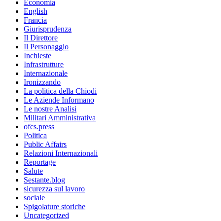
Economia
English
Francia
Giurisprudenza
Il Direttore
Il Personaggio
Inchieste
Infrastrutture
Internazionale
Ironizzando
La politica della Chiodi
Le Aziende Informano
Le nostre Analisi
Militari Amministrativa
ofcs.press
Politica
Public Affairs
Relazioni Internazionali
Reportage
Salute
Sestante.blog
sicurezza sul lavoro
sociale
Spigolature storiche
Uncategorized