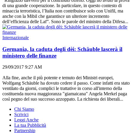
“Ringrazio davvero per il contributo offerto. Oggi ho avuto la prova
di una grande cooperazione. In particolare, in questo contesto di
minaccia terroristica, l’Italia non contribuisce solo con Unifil, ma
anche con la Mibil che garantisce un ulteriore incremento
dell’efficienza delle Laf”. Sono le parole del ministro della Difesa...
Internazionale
Germania, la caduta degli dèi: Schäuble lascerà il
ministero delle finanze
29/09/2017 9:27 AM
Alla fine, anche il più potente e temuto dei Ministri europei,
Wolfgang Schäuble ha dovuto cedere il passo. Come infatti era stato
ventilato da giorni, complici le trattative in corso all'interno della
costituenda nuova maggioranza "giamaicana" Angela Merkel paga
così pegno del suo successo azzoppato. La richiesta dei liberali...
Chi Siamo
Scrivici
Leggi Anche
La tua Pubblicità
Partnership