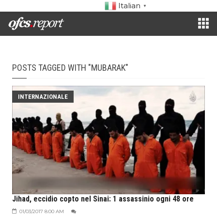
Italian
▼
POSTS TAGGED WITH "MUBARAK"
INTERNAZIONALE
Jihad, eccidio copto nel Sinai: 1 assassinio ogni 48 ore
01/03/2017 8:00 AM