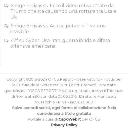
Simge Erciyas
su
Ecco il video retweettato da
Trump che sta causando una rottura tra Usa e
Uk
Simge Erciyas
su
Acqua potabile: il veleno
invisibile
47f
su
Cyber: Usa-Iran, guerra ibrida e difesa
offensiva americana
Copyright ©2016-2024 OFCS.Report - Osservatorio - Focus per
la Cultura della Sicurezza. Tutti i diritti riservati. La testata
giornalistica “OFCS.REPORT” è stata registrata presso il Tribunale
di Roma al n.96 con data 05.05.2016 . Direttore Francesca
Musacchio - P.iva - 14692931000
Salvo accordi scritti, ogni forma di collaborazione è da
considerarsi a titolo gratuito
Portale a cura di
CapoWeb.it
per OFCS
Privacy Policy