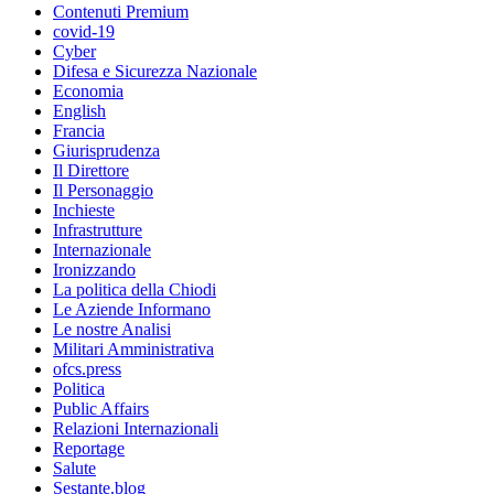
Contenuti Premium
covid-19
Cyber
Difesa e Sicurezza Nazionale
Economia
English
Francia
Giurisprudenza
Il Direttore
Il Personaggio
Inchieste
Infrastrutture
Internazionale
Ironizzando
La politica della Chiodi
Le Aziende Informano
Le nostre Analisi
Militari Amministrativa
ofcs.press
Politica
Public Affairs
Relazioni Internazionali
Reportage
Salute
Sestante.blog