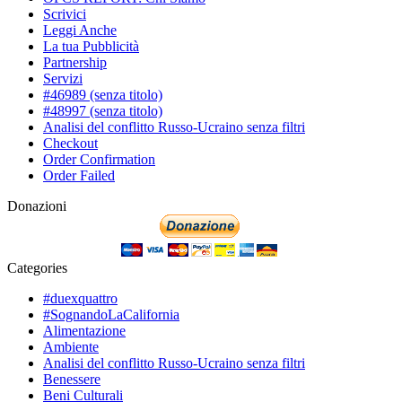
Scrivici
Leggi Anche
La tua Pubblicità
Partnership
Servizi
#46989 (senza titolo)
#48997 (senza titolo)
Analisi del conflitto Russo-Ucraino senza filtri
Checkout
Order Confirmation
Order Failed
Donazioni
Categories
#duexquattro
#SognandoLaCalifornia
Alimentazione
Ambiente
Analisi del conflitto Russo-Ucraino senza filtri
Benessere
Beni Culturali