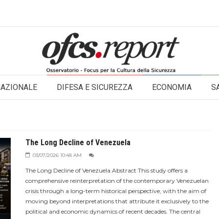
NAZIONALE
DIFESA E SICUREZZA
ECONOMIA
S
The Long Decline of Venezuela
03/07/2026 10:48 AM
The Long Decline of Venezuela Abstract This study offers a
comprehensive reinterpretation of the contemporary Venezuelan
crisis through a long-term historical perspective, with the aim of
moving beyond interpretations that attribute it exclusively to the
political and economic dynamics of recent decades. The central