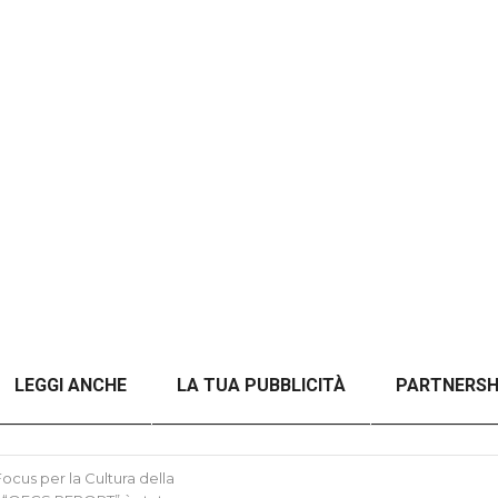
LEGGI ANCHE
LA TUA PUBBLICITÀ
PARTNERSH
A TITOLO)
ANALISI DEL CONFLITTO RUSSO-UCRAINO 
cus per la Cultura della