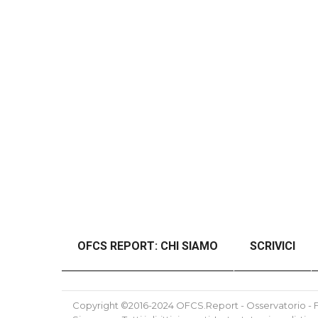
OFCS REPORT: CHI SIAMO
SCRIVICI
#46989 (SENZA TITOLO)
#48997 (SENZ
Copyright ©2016-2024 OFCS.Report - Osservatorio - Fo