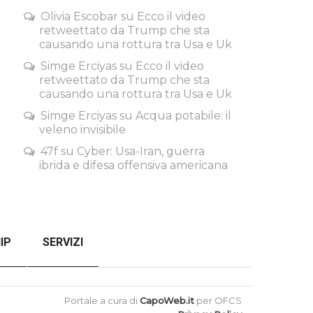
Olivia Escobar
su
Ecco il video
retweettato da Trump che sta
causando una rottura tra Usa e Uk
Simge Erciyas
su
Ecco il video
retweettato da Trump che sta
causando una rottura tra Usa e Uk
Simge Erciyas
su
Acqua potabile: il
veleno invisibile
47f
su
Cyber: Usa-Iran, guerra
ibrida e difesa offensiva americana
IP
SERVIZI
SENZA FILTRI
CHECKOUT
Portale a cura di
CapoWeb.it
per OFCS