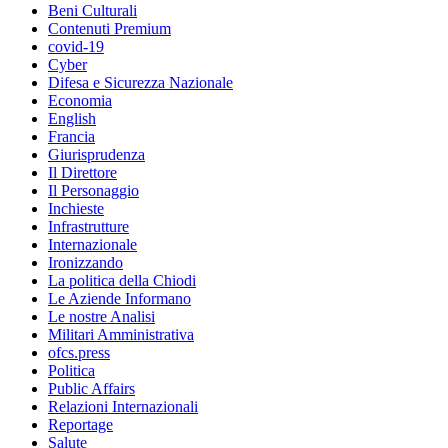
Beni Culturali
Contenuti Premium
covid-19
Cyber
Difesa e Sicurezza Nazionale
Economia
English
Francia
Giurisprudenza
Il Direttore
Il Personaggio
Inchieste
Infrastrutture
Internazionale
Ironizzando
La politica della Chiodi
Le Aziende Informano
Le nostre Analisi
Militari Amministrativa
ofcs.press
Politica
Public Affairs
Relazioni Internazionali
Reportage
Salute