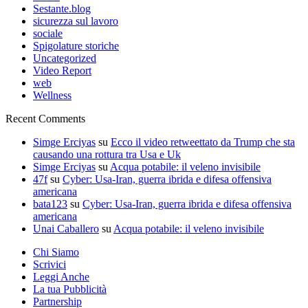
Sestante.blog
sicurezza sul lavoro
sociale
Spigolature storiche
Uncategorized
Video Report
web
Wellness
Recent Comments
Simge Erciyas
su
Ecco il video retweettato da Trump che sta
causando una rottura tra Usa e Uk
Simge Erciyas
su
Acqua potabile: il veleno invisibile
47f
su
Cyber: Usa-Iran, guerra ibrida e difesa offensiva
americana
bata123
su
Cyber: Usa-Iran, guerra ibrida e difesa offensiva
americana
Unai Caballero
su
Acqua potabile: il veleno invisibile
Chi Siamo
Scrivici
Leggi Anche
La tua Pubblicità
Partnership