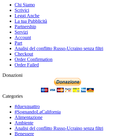
Chi Siamo
Scrivici
Leggi Anche
La tua Pubblicità
Partnership
Servizi
Account
Part
Analisi del conflitto Russo-Ucraino senza filtri
Checkout
Order Confirmation
Order Failed
Donazioni
Categories
#duexquattro
#SognandoLaCalifornia
Alimentazione
Ambiente
Analisi del conflitto Russo-Ucraino senza filtri
Benessere