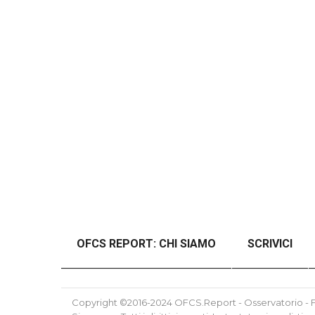
OFCS REPORT: CHI SIAMO
SCRIVICI
#46989 (SENZA TITOLO)
#48997 (SENZ
Copyright ©2016-2024 OFCS.Report - Osservatorio - Fo