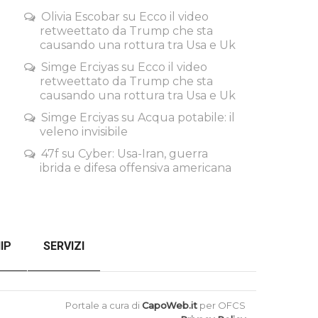
Olivia Escobar
su
Ecco il video
retweettato da Trump che sta
causando una rottura tra Usa e Uk
Simge Erciyas
su
Ecco il video
retweettato da Trump che sta
causando una rottura tra Usa e Uk
Simge Erciyas
su
Acqua potabile: il
veleno invisibile
47f
su
Cyber: Usa-Iran, guerra
ibrida e difesa offensiva americana
IP
SERVIZI
SENZA FILTRI
CHECKOUT
Portale a cura di
CapoWeb.it
per OFCS