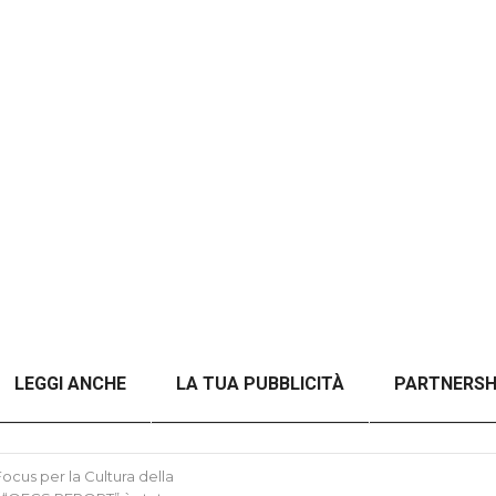
LEGGI ANCHE
LA TUA PUBBLICITÀ
PARTNERSH
A TITOLO)
ANALISI DEL CONFLITTO RUSSO-UCRAINO 
cus per la Cultura della