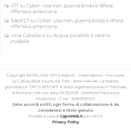
47f
su
Cyber: Usa-Iran, guerra ibrida e difesa
offensiva americana
bata123
su
Cyber: Usa-Iran, guerra ibrida e difesa
offensiva americana
Unai Caballero
su
Acqua potabile: il veleno
invisibile
Copyright ©2016-2024 OFCS.Report - Osservatorio - Focus per
la Cultura della Sicurezza. Tutti i diritti riservati. La testata
giornalistica “OFCS.REPORT” è stata registrata presso il Tribunale
di Roma al n.96 con data 05.05.2016 . Direttore Francesca
Musacchio - P.iva - 14692931000
Salvo accordi scritti, ogni forma di collaborazione è da
considerarsi a titolo gratuito
Portale a cura di
CapoWeb.it
per OFCS
Privacy Policy