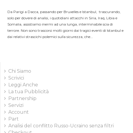
Da Parigi a Dacca, passando per Bruxelles e Istanbul, trascurando,
solo per dovere di analisi, i quotidiani attacchi in Siria, Iraq, Libia e
Somalia, assistiamo inermi ad una lunga, interminabile scia di
terrore. Non sono trascorsi molti giorni dai tragici eventi di Istanbul e
dai relativi strascichi polemici sulla sicurezza, che...
Chi Siamo
Scrivici
Leggi Anche
La tua Pubblicità
Partnership
Servizi
Account
Part
Analisi del conflitto Russo-Ucraino senza filtri
Checkout