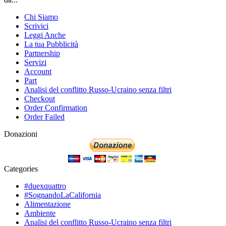
Chi Siamo
Scrivici
Leggi Anche
La tua Pubblicità
Partnership
Servizi
Account
Part
Analisi del conflitto Russo-Ucraino senza filtri
Checkout
Order Confirmation
Order Failed
Donazioni
Categories
#duexquattro
#SognandoLaCalifornia
Alimentazione
Ambiente
Analisi del conflitto Russo-Ucraino senza filtri