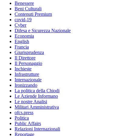
Benessere
Beni Culturali
Contenuti Premium
covid-19
Cyber
Difesa e Sicurezza Nazionale
Economia
English
Francia
Giurisprudenza
Il Direttore
Il Personaggio
Inchieste
Infrastrutture
Internazionale
Ironizzando
La politica della Chiodi
Le Aziende Informano
Le nostre Analisi
Militari Amministrativa
ofcs.press
Politica
Public Affairs
Relazioni Internazionali
Reportage