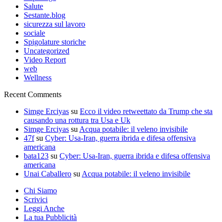
Salute
Sestante.blog
sicurezza sul lavoro
sociale
Spigolature storiche
Uncategorized
Video Report
web
Wellness
Recent Comments
Simge Erciyas
su
Ecco il video retweettato da Trump che sta
causando una rottura tra Usa e Uk
Simge Erciyas
su
Acqua potabile: il veleno invisibile
47f
su
Cyber: Usa-Iran, guerra ibrida e difesa offensiva
americana
bata123
su
Cyber: Usa-Iran, guerra ibrida e difesa offensiva
americana
Unai Caballero
su
Acqua potabile: il veleno invisibile
Chi Siamo
Scrivici
Leggi Anche
La tua Pubblicità