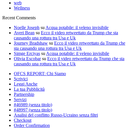
web
Wellness
Recent Comments
Noelle Joseph
su
Acqua potabile: il veleno invisibile
Averi Bean
su
Ecco il video retweettato da Trump che sta
causando una rottura tra Usa e Uk
Journey Bradshaw
su
Ecco il video retweettato da Trump che
sta causando una rottura tra Usa e Uk
Simge Erciyas
su
Acqua potabile: il veleno invisibile
Olivia Escobar
su
Ecco il video retweettato da Trump che sta
causando una rottura tra Usa e Uk
OFCS REPORT: Chi Siamo
Scrivici
Leggi Anche
La tua Pubblicità
Partnership
Servizi
#46989 (senza titolo)
#48997 (senza titolo)
Analisi del conflitto Russo-Ucraino senza filtri
Checkout
Order Confirmation