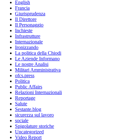
English
Francia
Giurisprudenza
Il Direttore
Il Personaggio
Inchieste
Infrastrutture
Internazionale
Ironizzando
La politica della Chiodi
Le Aziende Informano
Le nostre Analisi
Militari Amministrativa
ofcs.press
Politica
Public Affairs
Relazioni Internazionali
Reportage
Salute
Sestante.blog
sicurezza sul lavoro
sociale
Spigolature storiche
Uncategorized
Video Report