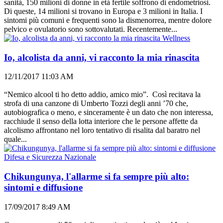
sanità, 150 milioni di donne in età fertile soffrono di endometriosi.
Di queste, 14 milioni si trovano in Europa e 3 milioni in Italia. I
sintomi più comuni e frequenti sono la dismenorrea, mentre dolore
pelvico e ovulatorio sono sottovalutati. Recentemente...
Wellness
Io, alcolista da anni, vi racconto la mia rinascita
12/11/2017 11:03 AM
“Nemico alcool ti ho detto addio, amico mio”. Così recitava la
strofa di una canzone di Umberto Tozzi degli anni ’70 che,
autobiografica o meno, e sinceramente è un dato che non interessa,
racchiude il senso della lotta interiore che le persone affette da
alcolismo affrontano nel loro tentativo di risalita dal baratro nel
quale...
Difesa e Sicurezza Nazionale
Chikungunya, l'allarme si fa sempre più alto:
sintomi e diffusione
17/09/2017 8:49 AM