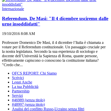
Internazionale
Referendum, De Masi: "Il 4 dicembre usciremo dalle
urne insoddisfatti"
19/10/2016 8:08 AM
Professore Domenico De Masi, il 4 dicembre l’Italia è chiamata a
votare per il Referendum costituzionale. Un passaggio cruciale per
la nostra legislatura. Secondo la sua esperienza di sociologo e
docente dell’Università la Sapienza di Roma, quante persone,
effettivamente capiscono o conoscono la costituzione italiana?
"Credo che...
OFCS REPORT: Chi Siamo
Scrivici
Leggi Anche
La tua Pubblicità
Partnership
Servizi
#46989 (senza titolo)
#48997 (senza titolo)
Analisi del conflitto Russo-Ucraino senza filtri