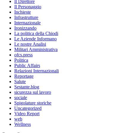
Il Direttore
Il Personaggio
Inchieste
Infrastrutture
Internazionale
Ironizzando
La politica della Chiodi
Le Aziende Informano
Le nostre Analisi
Militari Amministrativa
ofcs.press
Politica
Public Affairs
Relazioni Internazionali
Reportage
Salute
Sestante.blog
sicurezza sul lavoro
sociale
Spigolature storiche
Uncategorized
Video Report
web
Wellness