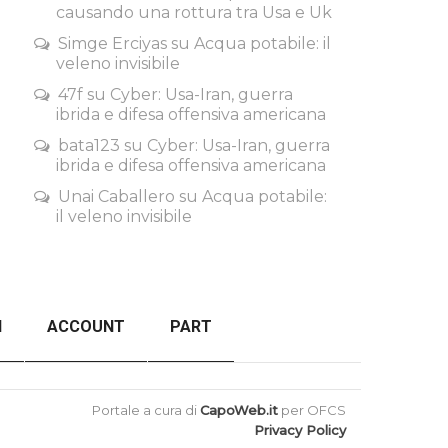
causando una rottura tra Usa e Uk
Simge Erciyas
su
Acqua potabile: il
veleno invisibile
47f
su
Cyber: Usa-Iran, guerra
ibrida e difesa offensiva americana
bata123
su
Cyber: Usa-Iran, guerra
ibrida e difesa offensiva americana
Unai Caballero
su
Acqua potabile:
il veleno invisibile
I
ACCOUNT
PART
ORDER FAILED
BACK TO TOP
Portale a cura di
CapoWeb.it
per OFCS
Privacy Policy