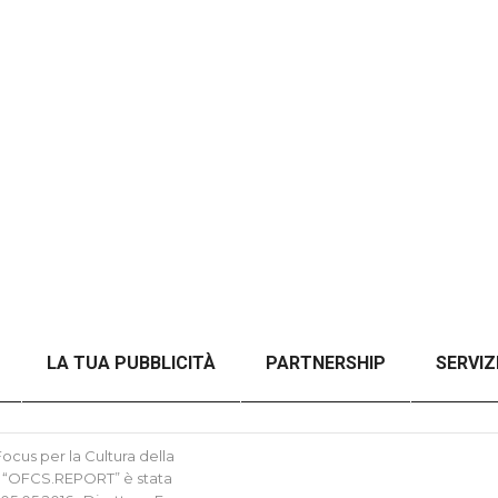
LA TUA PUBBLICITÀ
PARTNERSHIP
SERVIZ
NZA FILTRI
CHECKOUT
ORDER CONFIRMATION
cus per la Cultura della
tica “OFCS.REPORT” è stata