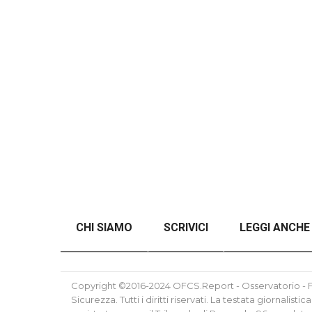
CHI SIAMO
SCRIVICI
LEGGI ANCHE
ANALISI DEL CONFLITTO RUSSO-UCRAINO SE
Copyright ©2016-2024 OFCS.Report - Osservatorio - Fo
Sicurezza. Tutti i diritti riservati. La testata giornalis