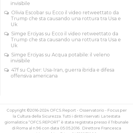
invisibile
Olivia Escobar
su
Ecco il video retweettato da
Trump che sta causando una rottura tra Usa e
Uk
Simge Erciyas
su
Ecco il video retweettato da
Trump che sta causando una rottura tra Usa e
Uk
Simge Erciyas
su
Acqua potabile: il veleno
invisibile
47f
su
Cyber: Usa-Iran, guerra ibrida e difesa
offensiva americana
Copyright ©2016-2024 OFCS.Report - Osservatorio - Focus per
la Cultura della Sicurezza. Tutti i diritti riservati. La testata
giornalistica “OFCS.REPORT” è stata registrata presso il Tribunale
di Roma al n.96 con data 05.05.2016 . Direttore Francesca